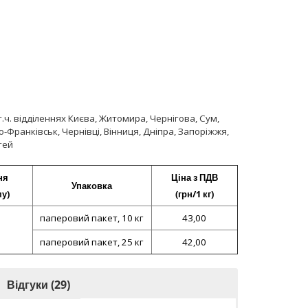
ч. відділеннях Києва, Житомира, Чернігова, Сум,
о-Франківськ, Чернівці, Вінниця, Дніпра, Запоріжжя,
тей
ня
Ціна з ПДВ
Упаковка
му)
(грн/1 кг)
паперовий пакет, 10 кг
43,00
паперовий пакет, 25 кг
42,00
Відгуки (29)