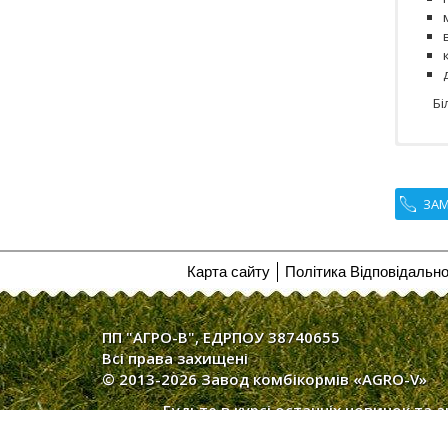
Бі
ЗАМ
Карта сайту
Політика Відповідально
ПП "АГРО-В", ЕДРПОУ 38740655
Всі права захищені
© 2013-2026 Завод комбікормів «AGRO-V»
Будьте в курсі останніх новинок та а
компанії ПП «АГР