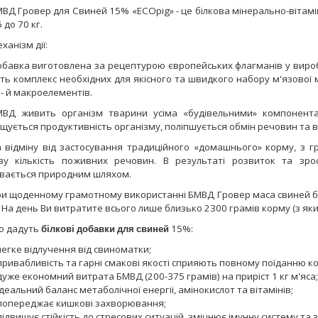
ВД Гровер для Свиней 15% «ECOpig» - це білкова мінерально-вітам
6 до 70 кг.
ханізм дії:
бавка виготовлена за рецептурою європейських флагманів у виробн
ть комплекс необхідних для якісного та швидкого набору м'язової м
- й макроелементів.
ВД живить організм тварини усіма «будівельними» компонента
щується продуктивність організму, поліпшується обмін речовин та в
 відміну від застосування традиційного «домашнього» корму, з 
ву кількість поживних речовин. В результаті розвиток та зро
увається природним шляхом.
и щоденному грамотному використанні БМВД Гровер маса свиней бу
 На день Ви витратите всього лише близько 2300 грамів корму (з яки
о дадуть
білкові добавки для свиней
15%:
легке відлучення від свиноматки;
привабливість та гарні смакові якості сприяють повному поїданню к
дуже економний витрата БМВД (200-375 грамів) на приріст 1 кг м'яса;
ідеальний баланс метаболічної енергії, амінокислот та вітамінів;
попереджає кишкові захворювання;
підвищує стійкість до стресових ситуацій, зміцнює імунну систему та 