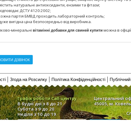
містить натуральні антиоксиданти, ензими та фітази;
відповідає ДСТУ 4120:2002;
кожна партія БМВД проходить лабораторний контроль;
дуже вигідна ціна безпосередньо від виробника.
лково-мінеральні
вітамінні добавки для свиней купити
можна в офіці
ОВИТИ ДЗВІНОК
сті
Згода на Розсилку
Політика Конфіденційності
Публічний 
Графік роботи Call-центру
Центральний оф
В будні дні з 8 до 21
45005, м. Ковель
Субота з 9 до 20
С
Неділя з 10 до 19
кцій
О-В»