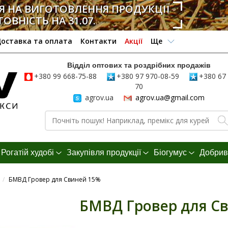
 НА ВИГОТОВЛЕННЯ ПРОДУКЦІЇ
ТОВНІСТЬ НА 31.07.
оставка та оплата
Контакти
Акції
Ще
Відділ оптових та роздрібних продажів
+380 99 668-75-88
+380 97 970-08-59
+380 67 
70
agrov.ua
agrov.ua@gmail.com
Рогатій худобі
Закупівля продукції
Біогумус
Добрив
/
БМВД Гровер для Свиней 15%
БМВД Гровер для С