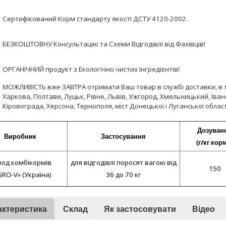
Сертифікований Корм стандарту якості ДСТУ 4120-2002.
БЕЗКОШТОВНУ Консультацію та Схеми Відгодівлі від Фахівців!
ОРГАНІЧНИЙ продукт з Екологічно чистих Інгредієнтів!
МОЖЛИВІСТЬ вже ЗАВТРА отримати Ваш товар в службі доставки, в т.
Харкова, Полтави, Луцьк, Рівне, Львів, Ужгород, Хмельницький, Іван
Кіровограда, Херсона, Тернополя, міст Донецької і Луганської облас
Дозуван
Виробник
Застосування
(г/кг кор
вод комбікормів
для відгодівлі поросят вагою від
150
RO-V» (Україна)
36 до 70 кг
актеристика
Склад
Як застосовувати
Відео