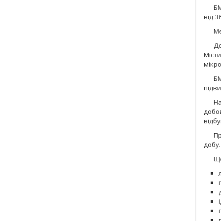
БМ
від 3
Ме
До
Місти
мікро
БМ
підви
На
добо
відб
Пр
добу.
Щ