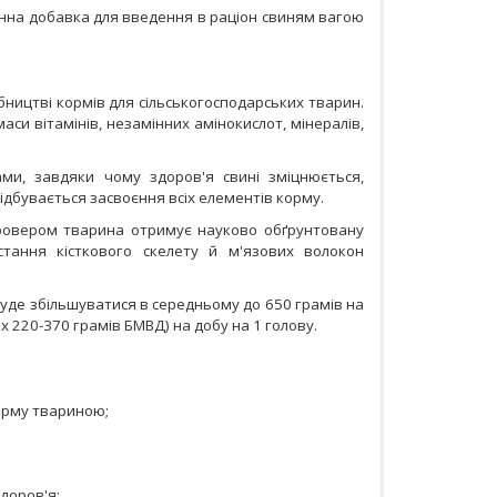
інна добавка для введення в раціон свиням вагою
ицтві кормів для сільськогосподарських тварин.
аси вітамінів, незамінних амінокислот, мінералів,
ми, завдяки чому здоров'я свині зміцнюється,
ідбувається засвоєння всіх елементів корму.
гровером тварина отримує науково обґрунтовану
стання кісткового скелету й м'язових волокон
де збільшуватися в середньому до 650 грамів на
х 220-370 грамів БМВД) на добу на 1 голову.
орму твариною;
здоров'я;