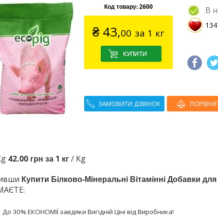
Код товару:
2600
В н
134
₴
43,
00
за 1 кг
ЗАМОВИТИ ДЗВІНОК
ПОРІВНЯ
Kg
42.00 грн за 1 кг
/ Kg
шивши
Купити Білково-Мінеральні Вітамінні Добавки дл
АЄТЕ:
До 30% ЕКОНОМІЇ завдяки Вигідній Ціні від Виробника!