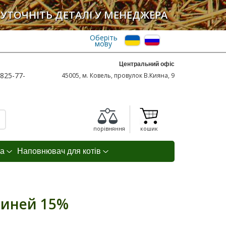
УТОЧНІТЬ ДЕТАЛІ У МЕНЕДЖЕРА
Оберіть
мову
Центральний офіс
825-77-
45005, м. Ковель, провулок В.Кияна, 9
порівняння
кошик
а
Наповнювач для котів
виней 15%