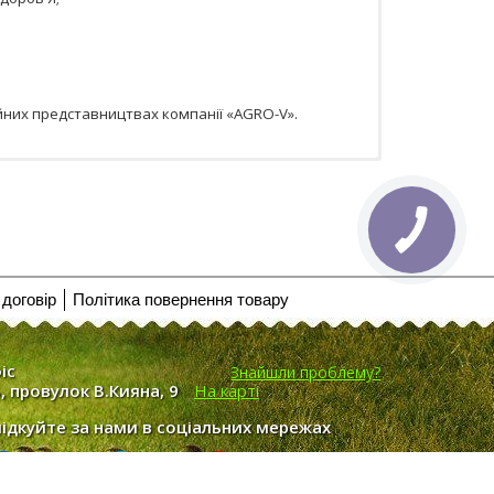
йних представництвах компанії «AGRO-V».
договір
Політика повернення товару
іс
Знайшли проблему?
, провулок В.Кияна, 9
На карті
лідкуйте за нами в соціальних мережах
Facebook
Twitter
YouTube