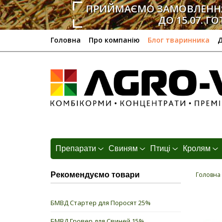
ПРИЙМАЄМО ЗАМОВЛЕННЯ
ДО 15.07. ГО
Головна
Про компанію
Блог тваринника
Д
Препарати
Свиням
Птиці
Кролям
Рекомендуємо товари
Головна
БМВД Стартер для Поросят 25%
БМВД Гровер для Свиней 15%