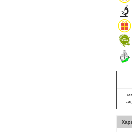
За
«AG
Хар