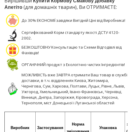
Вирішивши
Купити Кормову Смакову Добавку
Апетіто
(для домашніх тварин), Ви ОТРИМАЄТЕ:
До 30% ЕКОНОМІЇ завдяки Вигідній Ціні від Виробника!
Сертифікований Корм стандарту якості ДСТУ 4120-
2002.
БЕЗКОШТОВНУ Консультацію та Схеми Відгодівлі від
Фахівців!
ОРГАНІЧНИЙ продукт з Екологічно чистих Інгредієнтів!
МОЖЛИВІСТЬ вже ЗАВТРА отримати Ваш товар в службі
доставки, в т.ч. відділеннях Києва, Житомира,
Чернігова, Сум, Харкова, Полтави, Луцьк, Рівне, Львів,
Ужгород, Хмельницький, Івано-Франківськ, Чернівці,
Вінниця, Дніпра, Запоріжжя, Кіровограда, Херсона,
Тернополя, міст Донецької і Луганської областей
Ці
Норма
з 
Виробник
Застосування
Упаковка
змішування
(гр