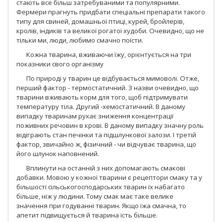
стають все більш затребуваними та популярними.
Фермери прагнуть придбати спеціальні препарати такого
типу для свиней, домашньої птиці, курей, бройлерів,
кролів, індиків та великої рогатої худоби. Очевидно, що не
тільки ми, люди, любимо смачно поїсти.
Кожна тварина, вживаючи їжу, орієнтується на три
показники свого організму
По природі у тварин це відбувається мимоволі. Отже,
перший фактор - термостатичний. З назви очевидно, що
тварини вживають корм для того, щоб підтримувати
температуру тіла. Другий -хемостатичний. В даному
випадку тваринам рухає зниження концентрації
поживних речовин в крові. В даному випадку значну роль
відіграють стан печінки та підшлункової залози. І третій
фактор, звичайно ж, фізичний - чи відчуває тварина, що
його шлунок наповнений.
Вплинути на останній з них допомагають смакові
добавки. Мовою у кожної тварини є рецептори смаку та у
більшості сільськогосподарських тварин їх набагато
більше, ніж у людини. Тому смак має таке велике
значення при годуванні тварин. Якщо їжа смачна, то
апетит підвищується й тварина їсть більше.