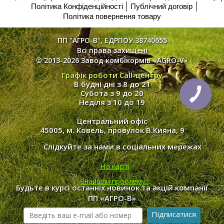
Політика Конфіденційності
Публічний договір
Політика повернення товару
ПП "АГРО-В", ЕДРПОУ 38740655
Всі права захищені
© 2013-2026 Завод комбікормів «AGRO-V»
Графік роботи Call-центру
В будні дні з 8 до 21
Субота з 9 до 20
Неділя з 10 до 19
Центральний офіс
45005, м. Ковель, провулок В.Кияна, 9
Слідкуйте за нами в соціальних мережах
На карті
Знайшли проблему?
Будьте в курсі останніх новинок та акцій компанії
ПП «АГРО-В»