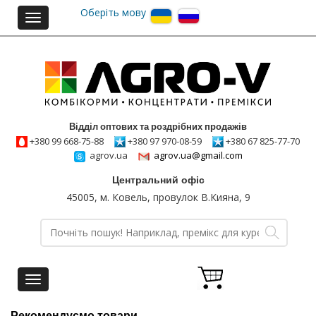
Оберіть мову
Toggle
navigation
Відділ оптових та роздрібних продажів
+380 99 668-75-88
+380 97 970-08-59
+380 67 825-77-70
agrov.ua
agrov.ua@gmail.com
Центральний офіс
45005, м. Ковель, провулок В.Кияна, 9
Toggle
navigation
Рекомендуємо товари