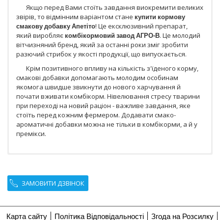
Якщо перед Вами стоїть завдання виокремити великих
звірів, то відмінним варіантом стане
купити кормову
смакову добавку Апетіто
! Це ексклюзивний препарат,
який виробляє
комбікормовий завод АГРО-В
. Це молодий
вітчизняний бренд, який за останні роки зміг зробити
разючий стрибок у якості продукції, що випускається.
Крім позитивного впливу на кількість з'їденого корму,
смакові добавки допомагають молодим особинам
якомога швидше звикнути до нового харчування й
почати вживати комбікорм. Нівелювання стресу тварини
при переході на новий раціон - важливе завдання, яке
стоїть перед кожним фермером. Додавати смако-
ароматичні добавки можна не тільки в комбікорми, а й у
премікси.
ЗАМОВИТИ ДЗВІНОК
Карта сайту
Політика Відповідальності
Згода на Розсилку