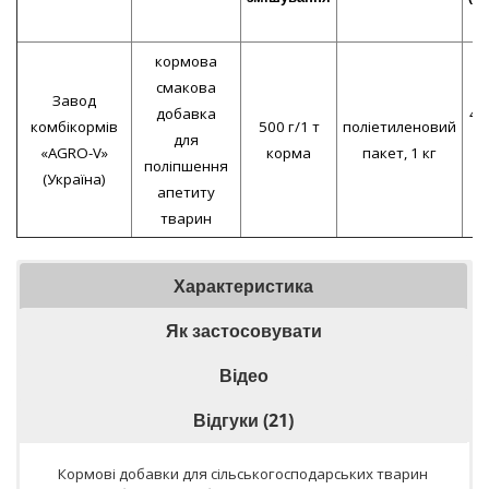
к
кормова
смакова
Завод
добавка
47
комбікормів
500 г/1 т
поліетиленовий
для
за
«AGRO-V»
корма
пакет, 1 кг
поліпшення
к
(Україна)
апетиту
тварин
Характеристика
Як застосовувати
Відео
Відгуки (21)
Кормові добавки для сільськогосподарських тварин