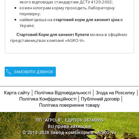
якого відповідає стандартам ДСТУ 4120-2002;
кожен кілограм корму проходить Лабораторну
перевірку;
найвигідніша на
стартовий корм для каченят ціна
в
Україні;
Стартовий Корм для каченят Купити
можна в офіційних
представництвах компанії «AGRO-V».
ЗАМОВИТИ ДЗВІНОК
Карта сайту
Політика Відповідальності
Згода на Розсилку
Політика Конфіденційності
Публічний договір
Політика повернення товару
ПП "АГРО-В", ЕДРПОУ 38740655
Всі права захищені
© 2013-2026 Завод комбікормів «AGRO-V»