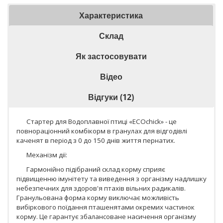
Характеристика
Склад
Як застосовувати
Відео
Відгуки (12)
Стартер для Водоплавної птиці «EСОchick» - це
повнораціонний комбікорм в гранулах для відгодівлі
каченят в період з 0 до 150 днів життя пернатих.
Механізм дії:
Гармонійно підібраний склад корму сприяє
підвищенню імунітету та виведення з організму надлишку
небезпечних для здоров'я птахів вільних радикалів.
Гранульована форма корму виключає можливість
вибіркового поїдання пташенятами окремих частинок
корму.
Це гарантує збалансоване насичення організму