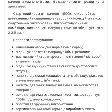
каченяти компонентами, які є важливими для розвитку та
зростання.
Стартовий корм для каченят «EСОchick» запобігає
виникненню й поширенню анаеробних інфекцій, а також
смертельних захворювань. Використовуючи цей
комбікорм, виживаність популяції каченят збільшується в
2-2,5 рази.
Переваги застосування:
мінімальна необхідна норма комбікорму;
підвищує апетит та покращує обмін речовин;
дає «швидкий старт» зростанню м'язової й кісткової
тканин у птахів;
підвищує імунну систему та стійкість до стресових
ситуацій;
наявність у складі кокцидіостатиків збільшує відсоток
виживання поголів'я птиці;
містить ідеальний баланс вітамінів, амінокислот та
мінералів;
володіє гарними смаковими якостями, що гарантує
100% поїдання комбікорму;
простий та зручний у використанні;
сертифікований комбікорм від виробника, якість