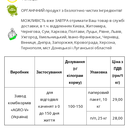
ОРГАНІЧНИЙ продукт з Екологічно чистих Інгредієнтів!
МОЖЛИВІСТЬ вже ЗАВТРА отримати Ваш товар в службі
доставки, в т.ч. відділеннях Києва, Житомира,
Чернігова, Сум, Харкова, Полтави, Луцьк, Рівне, Львів,
Ужгород, Хмельницький, Івано-Франківськ, Чернівці,
Вінниця, Дніпра, Запоріжжя, Кіровограда, Херсона,
Тернополя, міст Донецької і Луганської областей
Дозування
Ціна з
(г/
ПДВ
Виробник
Застосування
Упаковка
кілограм
(грн/1
корму)
кг)
для
паперовий
Завод
відгодівлі
пакет, 10
29,00
комбікормів
каченят з 0
100-150
кг
«AGRO-V»
до 150 дня
(Україна)
п/п, 25 кг
28,00
життя