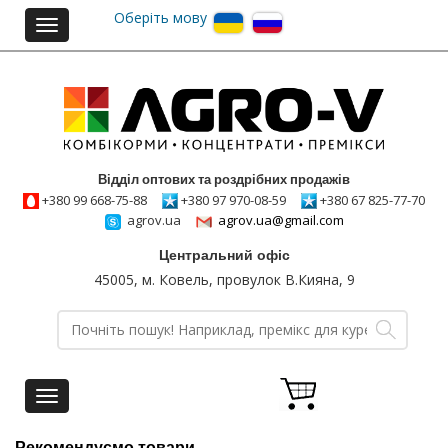
Оберіть мову
Toggle
navigation
Відділ оптових та роздрібних продажів
+380 99 668-75-88
+380 97 970-08-59
+380 67 825-77-70
agrov.ua
agrov.ua@gmail.com
Центральний офіс
45005, м. Ковель, провулок В.Кияна, 9
Toggle
navigation
Рекомендуємо товари