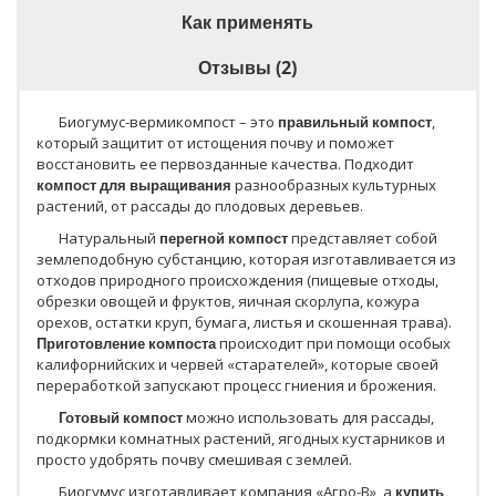
Как применять
Отзывы (2)
Биогумус-вермикомпост – это
правильный компост
,
который защитит от истощения почву и поможет
восстановить ее первозданные качества. Подходит
компост для выращивания
разнообразных культурных
растений, от рассады до плодовых деревьев.
Натуральный
перегной компост
представляет собой
землеподобную субстанцию, которая изготавливается из
отходов природного происхождения (пищевые отходы,
обрезки овощей и фруктов, яичная скорлупа, кожура
орехов, остатки круп, бумага, листья и скошенная трава).
Приготовление компоста
происходит при помощи особых
калифорнийских и червей «старателей», которые своей
переработкой запускают процесс гниения и брожения.
Готовый компост
можно использовать для рассады,
подкормки комнатных растений, ягодных кустарников и
просто удобрять почву смешивая с землей.
Биогумус изготавливает компания «Агро-В», а
купить