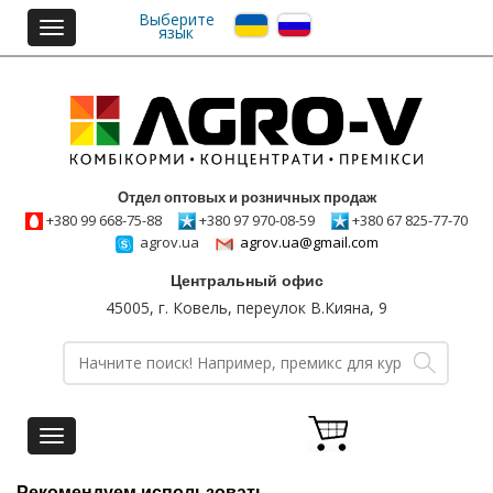
Выберите
Toggle
язык
navigation
Отдел оптовых и розничных продаж
+380 99 668-75-88
+380 97 970-08-59
+380 67 825-77-70
agrov.ua
agrov.ua@gmail.com
Центральный офис
45005, г. Ковель, переулок В.Кияна, 9
Toggle
navigation
Рекомендуем использовать