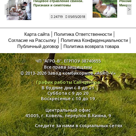
Пищевое отравление свиней.
Рекоменд
Признаки и симптомы
Микросор
<
>
24719
05/05/2018
Карта сайта
Политика Ответственности
Согласие на Рассылку
Политика Конфиденциальности
Публичный договор
Политика возврата товара
ЧП "АГРО-В", ЕГРПОУ 38740655
Все права защищены
© 2013-2026 Завод комбикормов «AGRO-V»
График работы Call-центра
В будние дни с 8 до 21
Суббота с 9 до 20
Воскресенье с 10 до 19
Центральный офис
45005, г. Ковель, переулок В.Кияна, 9
Следите за нами в социальных сетях