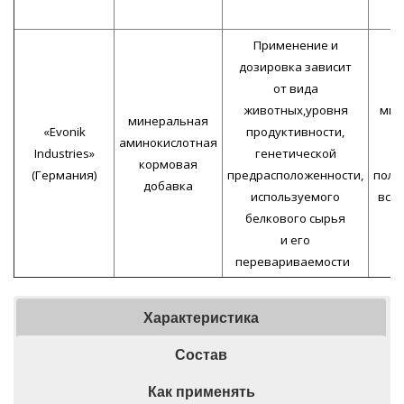
Применение и
дозировка зависит
от вида
животных,уровня
мно
минеральная
«Evonik
продуктивности,
б
аминокислотная
Industries»
генетической
кормовая
(Германия)
предрасположенности,
поли
добавка
используемого
вста
белкового сырья
и его
перевариваемости
Характеристика
Состав
Как применять