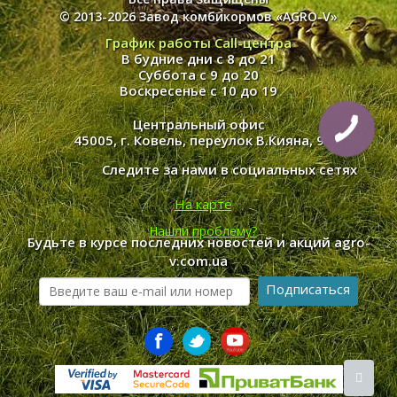
© 2013-2026 Завод комбикормов «AGRO-V»
График работы Call-центра
В будние дни с 8 до 21
Суббота с 9 до 20
Воскресенье с 10 до 19
Центральный офис
45005, г. Ковель, переулок В.Кияна, 9
Следите за нами в социальных сетях
На карте
Нашли проблему?
Будьте в курсе последних новостей и акций agro-
v.com.ua