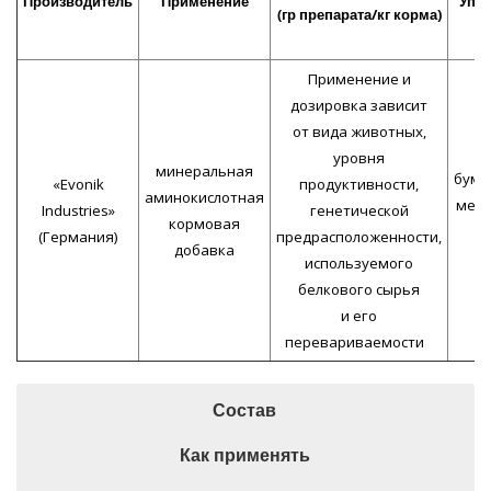
Производитель
Применение
Упа
(гр препарата/кг корма)
Применение и
дозировка зависит
от вида животных,
уровня
минеральная
бум
«Evonik
продуктивности,
аминокислотная
мешк
Industries»
генетической
кормовая
(Германия)
предрасположенности,
добавка
используемого
белкового сырья
и его
перевариваемости
Состав
Как применять