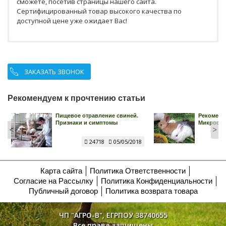
сможете, посетив страницы нашего сайта.
Сертифицированный товар высокого качества по
доступной цене уже ожидает Вас!
ЗАКАЗАТЬ ЗВОНОК
Рекомендуем к прочтению статьи
Пищевое отравление свиней.
Рекоменда
Признаки и симптомы
Микросорб
<
>
24718
05/05/2018
Карта сайта
Политика Ответственности
Согласие на Рассылку
Политика Конфиденциальности
Публичный договор
Политика возврата товара
ЧП "АГРО-В", ЕГРПОУ 38740655
Все права защищены