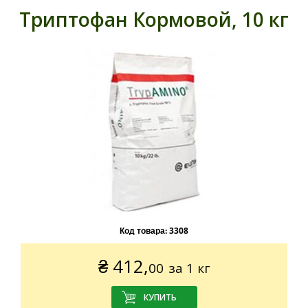
Триптофан Кормовой, 10 кг
Код товара:
3308
₴
412,
00
за 1 кг