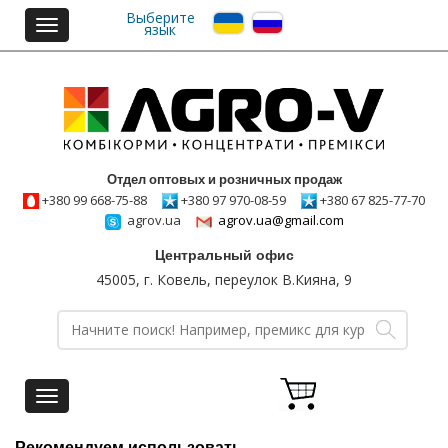
Выберите
Toggle
язык
navigation
Отдел оптовых и розничных продаж
+380 99 668-75-88
+380 97 970-08-59
+380 67 825-77-70
agrov.ua
agrov.ua@gmail.com
Центральный офис
45005, г. Ковель, переулок В.Кияна, 9
Toggle
navigation
Рекомендуем использовать