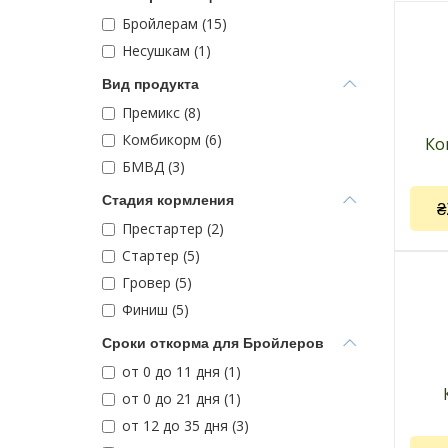
Бройлерам (15)
Несушкам (1)
Вид продукта
Премикс (8)
Комбикорм (6)
Ко
БМВД (3)
Стадия кормления
₴
Престартер (2)
Стартер (5)
Гровер (5)
Финиш (5)
Код 
Сроки откорма для Бройлеров
Прои
от 0 до 11 дня (1)
комб
от 0 до 21 дня (1)
Прим
от 12 до 35 дня (3)
бройл