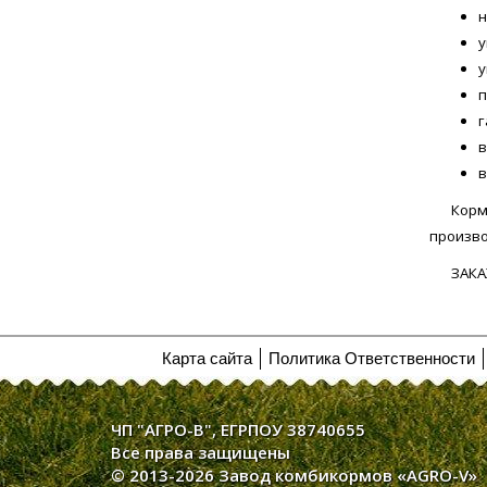
Упак
н
у
у
п
г
в
в
Корм
произво
ЗАКА
Карта сайта
Политика Ответственности
ЧП "АГРО-В", ЕГРПОУ 38740655
Все права защищены
© 2013-2026 Завод комбикормов «AGRO-V»