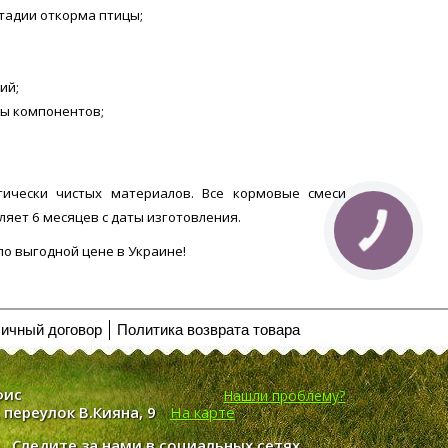
тзывов
тадии откорма птицы;
ий;
НИТЬ
цы компонентов;
гически чистых материалов. Все кормовые смеси
ляет 6 месяцев с даты изготовления.
по выгодной цене в Украине!
ичный договор
Политика возврата товара
фис
Нашли проблему?
, переулок В.Кияна, 9
На карте
Следите за нами в социальных сетях