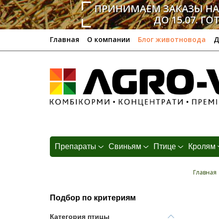
ПРИНИМАЕМ ЗАКАЗЫ Н
ДО 15.07. ГО
Главная
О компании
Блог животновода
Д
Препараты
Свиньям
Птице
Кролям
Главная
Подбор по критериям
Категория птицы