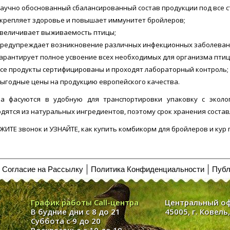
овка:
бумажный пакет, 10 кг
5
9 о
/5
аучно обоснованный сбалансированный состав продукции под все с
5
9 отзывов
/5
крепляет здоровье и повышает иммунитет бройлеров;
Под заказ
величивает выживаемость птицы;
Под заказ
редупреждает возникновение различных инфекционных заболеван
ЗАКАЗАТЬ!
СРАВ
арантирует полное усвоение всех необходимых для организма пти
ЗАКАЗАТЬ!
СРАВНИТЬ
се продукты сертифицированы и проходят лабораторный контроль;
ыгодные цены на продукцию европейского качества.
а фасуются в удобную для транспортировки упаковку с эколо
дятся из натуральных ингредиентов, поэтому срок хранения состав
ЖИТЕ звонок и УЗНАЙТЕ, как купить комбикорм для бройлеров и кур 
Согласие на Рассылку
Политика Конфиденциальности
Публ
График работы Call-центра
Центральный о
В будние дни с 8 до 21
45005, г. Ковель
Суббота с 9 до 20