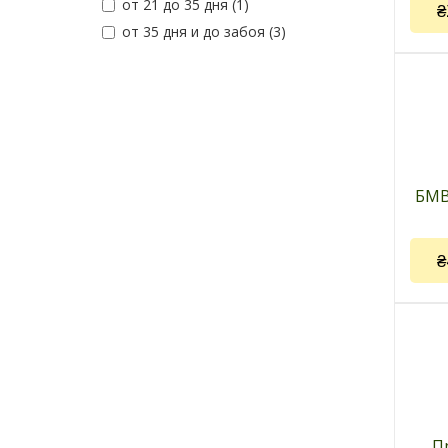
от 21 до 35 дня (1)
Дози
₴
сутки
от 35 дня и до забоя (3)
Упак
пакет
Код 
Прои
комб
БМВ
Прим
бройл
Дози
₴
сутки
Упак
Код 
Прои
комб
П