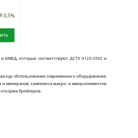
Производитель:
завод
M»
комбикормов «AGROCENTRUM»
R 0,5%
НИТЬ
ЗАКАЗАТЬ!
СРАВНИТЬ
(Польша)
Применение:
для откорма
бройлеров с 36 дня до забоя
в
Норма смешивания (граммов
):
10
премикса/ килограмм корма):
10
0 кг
Упаковка:
бумажный пакет, 10 кг
и БМВД, которые соответствуют ДСТУ 4120-2002 и
5
тзывов
9 отзывов
/5
Под заказ
зма кур. Использование современного оборудования,
в и минералов, комплекса макро- и микроэлементов
M»
 откорма бройлеров.
НИТЬ
ЗАКАЗАТЬ!
СРАВНИТЬ
в
):
5
0 кг