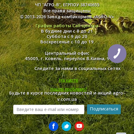
ЧП "АГРО-В", ЕГРПОУ 38740655
Все права защищены
© 2013-2026 Завод комбикормов «AGRO-V»
График работы Call-центра
В будние дни с 8 до 21
Суббота с 9 до 20
Воскресенье с 10 до 19
Центральный офис
45005, г. Ковель, переулок В.Кияна, 9
Следите за нами в социальных сетях
На карте
Нашли проблему?
Будьте в курсе последних новостей и акций agro-
v.com.ua