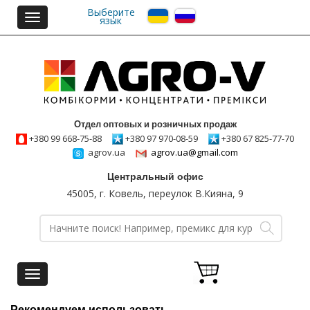
Выберите
Toggle
язык
navigation
Отдел оптовых и розничных продаж
+380 99 668-75-88
+380 97 970-08-59
+380 67 825-77-70
agrov.ua
agrov.ua@gmail.com
Центральный офис
45005, г. Ковель, переулок В.Кияна, 9
Toggle
navigation
Рекомендуем использовать