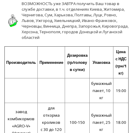
ВОЗМОЖНОСТЬ уже ЗАВТРА получить Ваш товар в
службе доставки, в т.ч. отделениях Киева, Житомира,
Чернигова, Сум, Харькова, Полтавы, Луцк, Ровно,
Львов, Ужгород, Хмельницкий, Ивано-Франковск,
Черновцы, Винница, Днепра, Запорожья, Кировограда,
Херсона, Тернополя, городов Донецкой и Луганской
областей
Цена
Дозировка
с НДС
Производитель
Применение
(гр/голову
Упаковка
(грн/1
в сутки)
кг)
бумажный
пакет, 10
19.00
кг
для
завод
откорма
бумажный
комбикормов
кроликов
100-150
пакет, 25
18.00
«AGRO-V»
с 30 до 120
кг
(Украина)