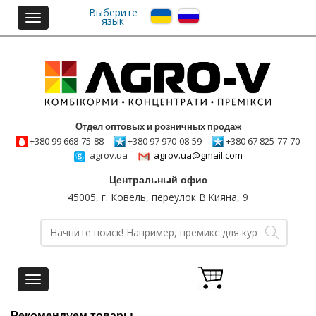
Выберите
Toggle
язык
navigation
Отдел оптовых и розничных продаж
+380 99 668-75-88
+380 97 970-08-59
+380 67 825-77-70
agrov.ua
agrov.ua@gmail.com
Центральный офис
45005, г. Ковель, переулок В.Кияна, 9
Toggle
navigation
Рекомендуем товары