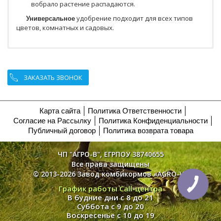
вобрало растение распадаются.
Универсальное
удобрение подходит для всех типов
цветов, комнатных и садовых.
ЗАКАЗАТЬ ЗВОНОК
Карта сайта
Политика Ответственности
Согласие на Рассылку
Политика Конфиденциальности
Публичный договор
Политика возврата товара
ЧП "АГРО-В", ЕГРПОУ 38740655
Все права защищены
© 2013-2026 Завод комбикормов «AGRO-V»
График работы Call-центра
В будние дни с 8 до 21
Суббота с 9 до 20
Воскресенье с 10 до 19