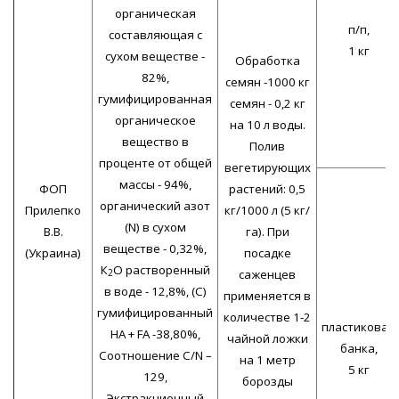
органическая
п/п,
составляющая с
1 кг
сухом веществе -
Обработка
82%,
семян -1000 кг
гумифицированная
семян - 0,2 кг
органическое
на 10 л воды.
вещество в
Полив
проценте от общей
вегетирующих
массы - 94%,
ФОП
растений: 0,5
органический азот
Прилепко
кг/1000 л (5 кг/
(N) в сухом
В.В.
га). При
веществе - 0,32%,
(Украина)
посадке
К
О растворенный
саженцев
2
в воде - 12,8%, (C)
применяется в
гумифицированный
количестве 1-2
пластиковая
HA + FA -38,80%,
чайной ложки
банка,
Соотношение C/N –
на 1 метр
5 кг
129,
борозды
Экстракционный