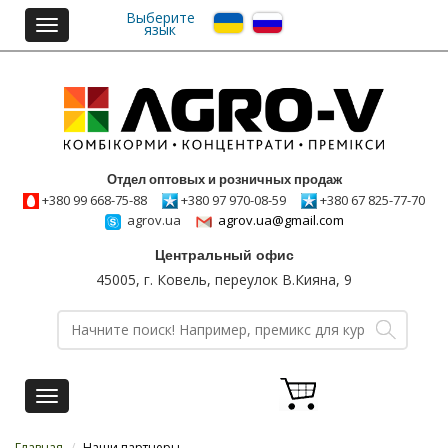
Выберите
Toggle
язык
navigation
Отдел оптовых и розничных продаж
+380 99 668-75-88
+380 97 970-08-59
+380 67 825-77-70
agrov.ua
agrov.ua@gmail.com
Центральный офис
45005, г. Ковель, переулок В.Кияна, 9
Toggle
navigation
Главная
/
Наши партнеры