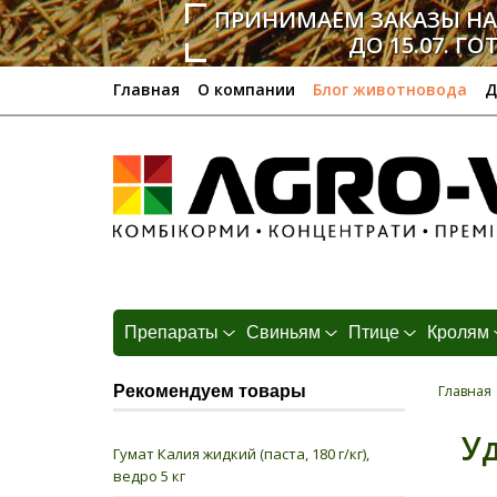
ПРИНИМАЕМ ЗАКАЗЫ Н
ДО 15.07. ГО
Главная
О компании
Блог животновода
Д
Препараты
Свиньям
Птице
Кролям
Рекомендуем товары
Главная
Уд
Гумат Калия жидкий (паста, 180 г/кг),
ведро 5 кг