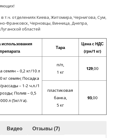
ляющих!
 т.ч. отделениях Киева, Житомира, Чернигова, Сум,
ано-Франковск, Черновцы, Винница, Днепра,
 Луганской областей
 использования
Цена с НДС
Тара
препарата
(грн/1 кг)
п/п,
129
,00
 семян – 0,2 кг/10 л
1 кг
0 кг семян; Посадка
рассады – 1-2 ч.л./1
пластиковая
розды; Полив – 0,5
банка,
93
,00
000 л (5кг/га).
5 кг
Видео
Отзывы (7)