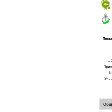
Пост
Ф
Прил
В.
(Укр
Общ