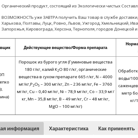
Органический продукт, состоящий из Экологически чистых Состав
ВОЗМОЖНОСТЬ уже ЗАВТРА получить Ваш товар в службе доставки, в
Харькова, Полтавы, Луцк, Ровно, Львов, Ужгород, Хмельницкий, Ив
Запорожья, Кировограда, Херсона, Тернополя, городов Донецкой и
Норма
авщик
Действующее вещество/Форма препарата
Порошок из бурого угля (Гуминовые вещества
180 г/кг, калий К
О 80 г/кг, органические
Обработка
2
ОП
вещества в сухом препарате 665 г/кг, N – 4000
воды/100
епко
мг/кг,P
O
– 300 мг/кг, Zn – 236 мг/кг, Fe – 3760
саженцев/
2
5
В.
мг/кг, Cu – 0,40 мг/кг, Ni – 78,9 мг/кг, Co – 33,9 мг/
метр бо
аина)
кг, Mn – 35,8 мг/кг, B – 49 мг/кг, Cr – 48 мг/кг,
кг/1
MgO – 100 мг/кг)
ая информация
Характеристика
Как применять