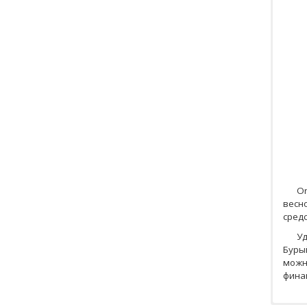
Or
весн
средс
Уд
Бурый
можн
фина