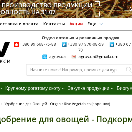
А ПРОИЗВОДСТВО ПРОДУКЦИИ
ТОВНОСТЬ НА 31.07.
оставка и оплата
Контакты
Акции
Еще
Отдел оптовых и розничных продаж
+380 99 668-75-88
+380 97 970-08-59
+380 67 
70
agrov.ua
agrov.ua@gmail.com
Крупному рогатому скоту
Закупка продукции
Биогу
/
Удобрение для Овощей - Organic Rise Vegetables (порошок)
обрение для овощей - Подкорм