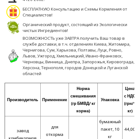
БЕСПЛАТНУЮ Консультацию и Схемы Кормления от
Специалистов!
Органический продукт, состоящий из Экологически
чистых Ингредиентов!
ВОЗМОЖНОСТЬ уже ЗАВТРА получить Ваш товар в
службе доставки, в т.ч. отделениях Киева, Житомира,
Чернигова, Сум, Харькова, Полтавы, Луцк, Ровно,
Львов, Ужгород, Хмельницкий, Ивано-Франковск,
Черновцы, Винница, Днепра, Запорожья, Кировограда,
Херсона, Тернополя, городов Донецкой и Луганской
областей
Норма
Цена
смешивания
с НДС
Производитель
Применение
Упаковка
(гр БМВД/ кг
(грн/1
корма)
кг)
бумажный
для
пакет, 10
44,00
завод
откорма
кг
комбикормов