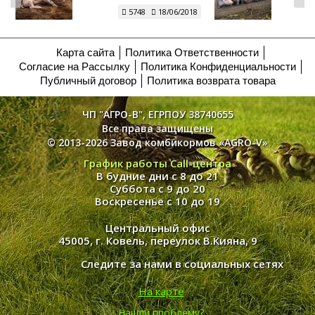
5748
18/06/2018
Карта сайта
Политика Ответственности
Согласие на Рассылку
Политика Конфиденциальности
Публичный договор
Политика возврата товара
ЧП "АГРО-В", ЕГРПОУ 38740655
Все права защищены
© 2013-2026 Завод комбикормов «AGRO-V»
График работы Call-центра
В будние дни с 8 до 21
Суббота с 9 до 20
Воскресенье с 10 до 19
Центральный офис
45005, г. Ковель, переулок В.Кияна, 9
Следите за нами в социальных сетях
На карте
Нашли проблему?