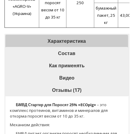
поросят
250
«AGRO-V»
бумажный
весом от 10
(Украина)
пакет, 25
43,00
до 35 кг
кг
Характеристика
Состав
Как применять
Видео
Отзывы (17)
БМВД Стартер для Поросят 25% «ECOpig»
– это
комплекс протеинов, витаминов и минералов для
откорма поросят весом от 10 до 35 кг.
Механизм действия:
БМВД питает организм поросят необходимыми для