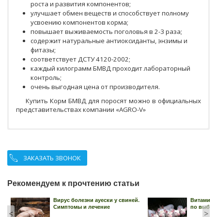
роста и развития компонентов;
улучшает обмен веществ и способствует полному
усвоению компонентов корма;
повышает выживаемость поголовья в 2-3 раза;
содержит натуральные антиоксиданты, энзимы и
фитазы;
соответствует ДСТУ 4120-2002;
каждый килограмм БМВД проходит лабораторный
контроль;
очень выгодная цена от производителя.
Купить Корм БМВД для поросят можно в официальных
представительствах компании «AGRO-V»
ЗАКАЗАТЬ ЗВОНОК
Рекомендуем к прочтению статьи
Вирус болезни ауески у свиней.
Витамины
Симптомы и лечение
по выбор
<
>