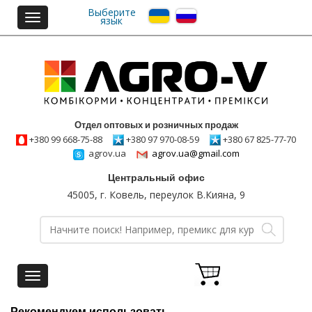
Выберите
Toggle
язык
navigation
Отдел оптовых и розничных продаж
+380 99 668-75-88
+380 97 970-08-59
+380 67 825-77-70
agrov.ua
agrov.ua@gmail.com
Центральный офис
45005, г. Ковель, переулок В.Кияна, 9
Toggle
navigation
Рекомендуем использовать