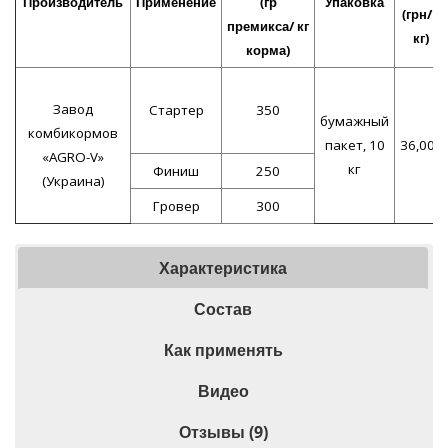
Производитель
Применение
(гр
Упаковка
(грн/1
премикса/ кг
кг)
корма)
Завод
Стартер
350
бумажный
комбикормов
пакет, 10
36,00
«AGRO-V»
кг
Финиш
250
(Украина)
Гровер
300
Характеристика
Состав
Как применять
Видео
Отзывы (9)