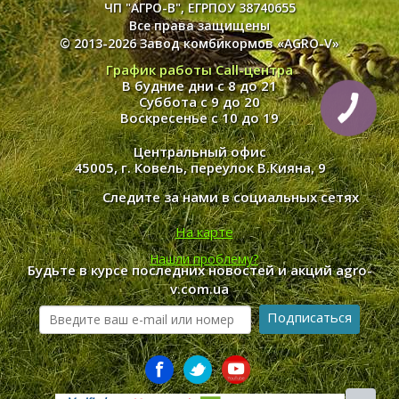
ЧП "АГРО-В", ЕГРПОУ 38740655
Все права защищены
© 2013-2026 Завод комбикормов «AGRO-V»
График работы Call-центра
В будние дни с 8 до 21
Суббота с 9 до 20
Воскресенье с 10 до 19
Центральный офис
45005, г. Ковель, переулок В.Кияна, 9
Следите за нами в социальных сетях
На карте
Нашли проблему?
Будьте в курсе последних новостей и акций agro-
v.com.ua