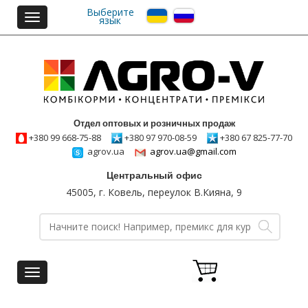
Выберите
Toggle
язык
navigation
Отдел оптовых и розничных продаж
+380 99 668-75-88
+380 97 970-08-59
+380 67 825-77-70
agrov.ua
agrov.ua@gmail.com
Центральный офис
45005, г. Ковель, переулок В.Кияна, 9
Toggle
navigation