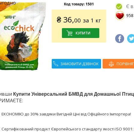
Код товару:
1501
Є в
958
₴
36,
00
за 1 кг
ЗАМОВИТИ ДЗВІНОК
ПОРІВНЯ
шивши
Купити Універсальний БМВД для Домашньої Птиц
РИМАЄТЕ:
ЕКОНОМІЮ до 30% завдяки Вигідній Ціні від Офіційного Імпортера!
Сертифікований продукт Європейського стандарту якості ISO 9001: