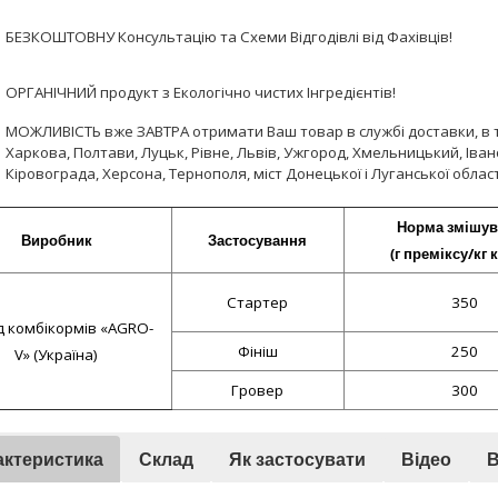
БЕЗКОШТОВНУ Консультацію та Схеми Відгодівлі від Фахівців!
ОРГАНІЧНИЙ продукт з Екологічно чистих Інгредієнтів!
МОЖЛИВІСТЬ вже ЗАВТРА отримати Ваш товар в службі доставки, в т.
Харкова, Полтави, Луцьк, Рівне, Львів, Ужгород, Хмельницький, Іван
Кіровограда, Херсона, Тернополя, міст Донецької і Луганської облас
Норма змішув
Виробник
Застосування
(г преміксу/кг 
Стартер
350
 комбікормів «AGRO-
Фініш
250
V» (Україна)
Гровер
300
актеристика
Склад
Як застосувати
Відео
В