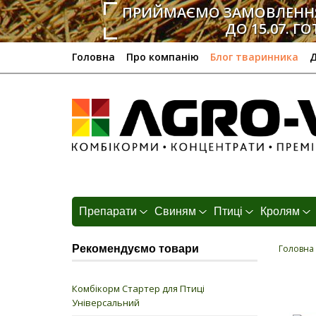
ПРИЙМАЄМО ЗАМОВЛЕННЯ
ДО 15.07. ГО
Головна
Про компанію
Блог тваринника
Д
Препарати
Свиням
Птиці
Кролям
Рекомендуємо товари
Головна
Комбікорм Стартер для Птиці
Універсальний