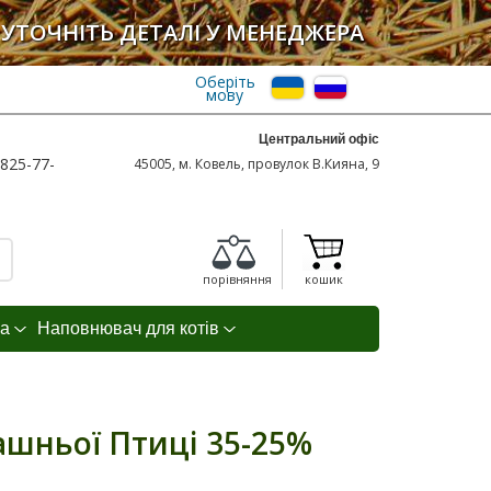
УТОЧНІТЬ ДЕТАЛІ У МЕНЕДЖЕРА
Оберіть
мову
Центральний офіс
825-77-
45005, м. Ковель, провулок В.Кияна, 9
порівняння
кошик
а
Наповнювач для котів
шньої Птиці 35-25%