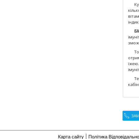
К
кіль
віта
індик
БМ
імун
зможе
Т
отрим
їжею.
імуні
Т
кабін
ЗАМ
Карта сайту
Політика Відповідально