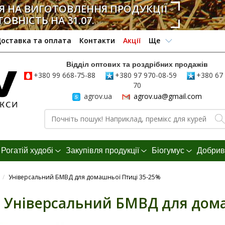
 НА ВИГОТОВЛЕННЯ ПРОДУКЦІЇ
ТОВНІСТЬ НА 31.07.
оставка та оплата
Контакти
Акції
Ще
Відділ оптових та роздрібних продажів
+380 99 668-75-88
+380 97 970-08-59
+380 67 
70
agrov.ua
agrov.ua@gmail.com
Рогатій худобі
Закупівля продукції
Біогумус
Добрив
/
Універсальний БМВД для домашньої Птиці 35-25%
Універсальний БМВД для дома