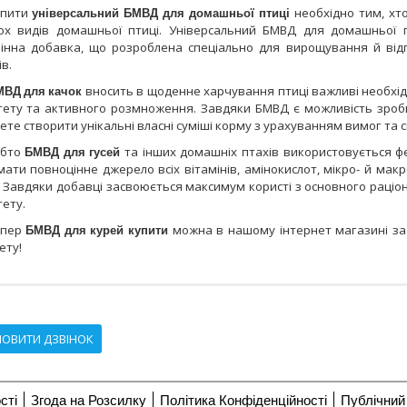
упити
універсальний БМВД для домашньої птиці
необхідно тим, хт
кох видів домашньої птиці. Універсальний БМВД для домашньої п
мінна добавка, що розроблена спеціально для вирощування й відг
ів.
ВД для качок
вносить в щоденне харчування птиці важливі необхідн
ітету та активного розмноження. Завдяки БМВД є можливість зроб
те створити унікальні власні суміші корму з урахуванням вимог та си
обто
БМВД для гусей
та інших домашніх птахів використовується ф
ати повноцінне джерело всіх вітамінів, амінокислот, мікро- й ма
 Завдяки добавці засвоюється максимум користі з основного раціон
тету.
епер
БМВД для курей
купити
можна в нашому інтернет магазині за
ету!
ОВИТИ ДЗВІНОК
сті
Згода на Розсилку
Політика Конфіденційності
Публічний 