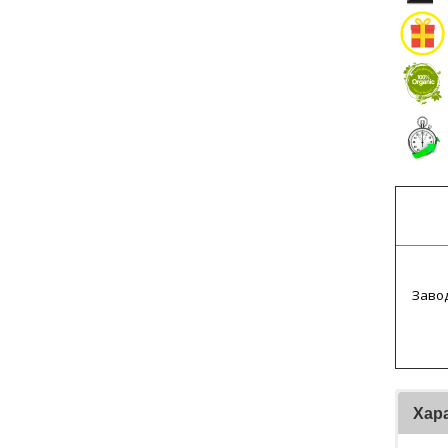
Завод
Хар