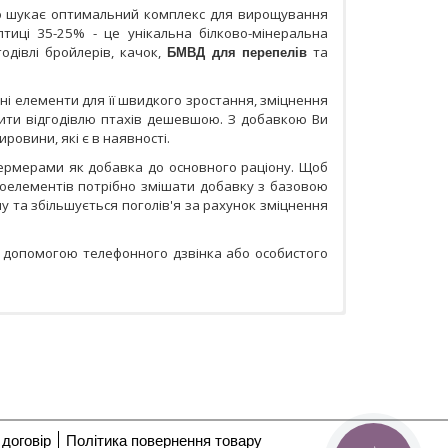
о шукає оптимальний комплекс для вирощування
тиці 35-25% - це унікальна білково-мінеральна
одівлі бройлерів, качок,
БМВД для перепелів
та
і елементи для її швидкого зростання, зміцнення
ити відгодівлю птахів дешевшою. З добавкою Ви
ровини, які є в наявності.
ермерами як добавка до основного раціону. Щоб
кроелементів потрібно змішати добавку з базовою
у та збільшується поголів'я за рахунок зміцнення
 допомогою телефонного дзвінка або особистого
договір
Політика повернення товару