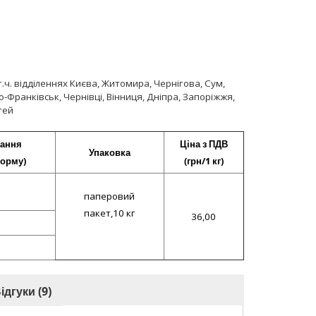
ч. відділеннях Києва, Житомира, Чернігова, Сум,
о-Франківськ, Чернівці, Вінниця, Дніпра, Запоріжжя,
тей
ання
Ціна з ПДВ
Упаковка
корму)
(грн/1 кг)
паперовий
пакет,10 кг
36,00
ідгуки (9)