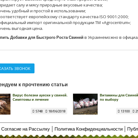
придает салу и мясу природные вкусовые качества;
очень удобный и простой в использовании;
соответствует европейскому стандарту качества ISO 9001:2000;
официальный импорт оригинальной продукции ТМ «Agrocentrum»;
очень выгодная цена.
пить Добавки для Быстрого Роста Свиней
в Украинеможно в официа
КАЗАТЬ ЗВОНОК
ендуем к прочтению статьи
Вирус болезни ауески у свиней.
Витамины для Свиней
Симптомы и лечение
по выбору
5748
18/06/2018
13100
2
Согласие на Рассылку
Политика Конфиденциальности
Публ