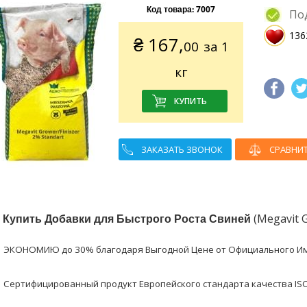
Код товара:
7007
По
136
₴
167,
00
за 1
кг
ЗАКАЗАТЬ ЗВОНОК
СРАВНИ
в
Купить Добавки для Быстрого Роста Свиней
(Megavit G
ЭКОНОМИЮ до 30% благодаря Выгодной Цене от Официального И
Сертифицированный продукт Европейского стандарта качества ISO