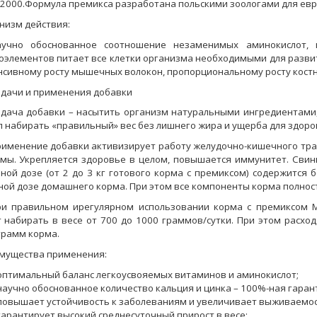
:2000.Формула премикса разработана польскими зоологами для ев
низм действия:
аучно обоснованное соотношение незаменимых аминокислот, 
оэлементов питает все клетки организма необходимыми для развит
нсивному росту мышечных волокон, пропорциональному росту костн
дачи и применения добавки
дача добавки – насытить организм натуральными ингредиентами,
л набирать «правильный» вес без лишнего жира и ущерба для здоро
именение добавки активизирует работу желудочно-кишечного тра
емы. Укрепляется здоровье в целом, повышается иммунитет. Сви
чной дозе (от 2 до 3 кг готового корма с премиксом) содержится
ной дозе домашнего корма. При этом все компоненты корма полнос
и правильном ирегулярном использовании корма с премиксом Meg
т набирать в весе от 700 до 1000 граммов/сутки. При этом расхо
грамм корма.
мущества применения:
оптимальный баланс легкоусвояемых витаминов и аминокислот;
научно обоснованное количество кальция и цинка – 100%-ная гарант
повышает устойчивость к заболеваниям и увеличивает выживаемост
гарантирует высокий среднесуточный прирост в весе;