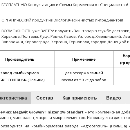
БЕСПЛАТНУЮ Консультацию и Схемы Кормления от Специалистов!
ОРГАНИЧЕСКИЙ продукт из Экологически чистых Ингредиентов!
ВОЗМОЖНОСТЬ уже ЗАВТРА получить Ваш товар в службе доставки, в
Харькова, Полтавы, Луцк, Ровно, Львов, Ужгород, Хмельницкий, Ив
Запорожья, Кировограда, Херсона, Тернополя, городов Донецкой и
Нор
Производитель
Применение
(гр п
завод комбикормов
для откорма свиней
GROCENTRUM» (Польша)
весом от 50 кг до забоя
актеристика
Состав
Как применять
Видео
емикс Megavit Grower/Finiszer 2% Standart
– это комплексная доб
инов, минералов, макро- и микроэлементов. Используется для откор
оизводится на комбикормовом заводе «Agrocentrum» (Польша) 