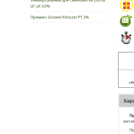
Универсальный для Свиноматок Locha
LP, LK 0,5%
Премикс Grower/Finiszer PT 2%
«A
Хар
Пр
витам
Пр