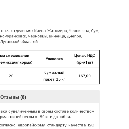
 т.ч. отделениях Киева, Житомира, Чернигова, Сум,
ано-Франковск, Черновцы, Винница, Днепра,
 Луганской областей
ма смешивания
Цена с НДС
Упаковка
ремикса/кг корма)
(грн/1 кг)
бумажный
20
167,00
пакет, 25 кг
Отзывы (8)
авка с увеличенным в своем составе количеством
ма свиней весом от 50 кг и до забоя.
согласно европейскому стандарту качества ISO