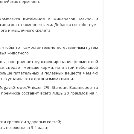
ропейских фермеров.
комплекса витаминов и минералов, макро- и
ия и роста компонентами. Добавка способствует
ого и мышечного скелета.
 чтобы тот самостоятельно естественным путем
вья животного.
кта, настраивает функционирование ферментной
нья съедает меньше корма, но в этой небольшой
 больше питательных и полезных веществ чем 4-х
тью усваиваются организмом свиньи.
avitGrower/Finiszer 2% Standart Вашипоросята
д премикса составит всего лишь 20 граммов на 1
ия крепких и здоровых костей;
ь поголовья в 3-4 раза;