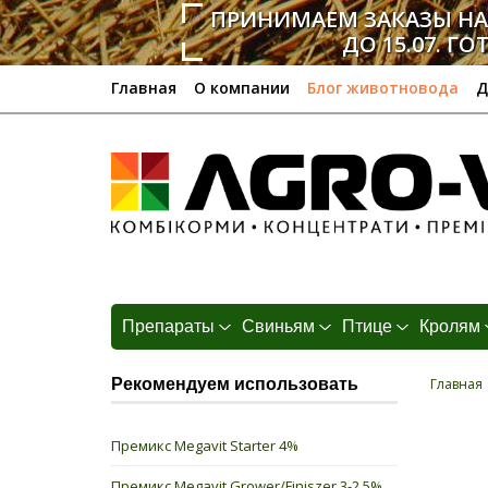
ПРИНИМАЕМ ЗАКАЗЫ Н
ДО 15.07. ГО
Главная
О компании
Блог животновода
Д
Препараты
Свиньям
Птице
Кролям
Рекомендуем использовать
Главная
Премикс Megavit Starter 4%
Премикс Megavit Grower/Finiszer 3-2,5%