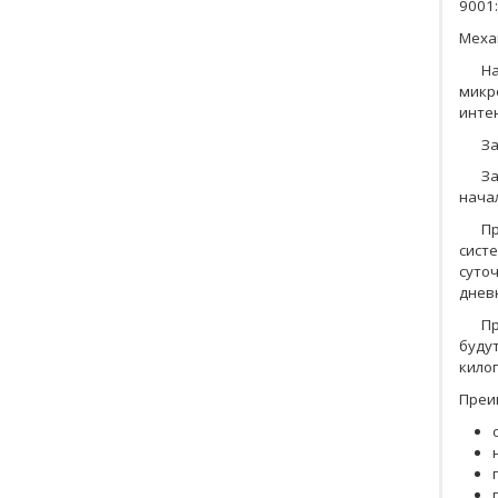
9001
Меха
Н
микр
инте
За
За
нача
Пр
сист
суто
днев
Пр
буду
кило
Преи