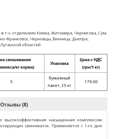
 т.ч. отделениях Киева, Житомира, Чернигова, Сум,
ано-Франковск, Черновцы, Винница, Днепра,
 Луганской областей
ма смешивания
Цена с НДС
Упаковка
ремикса/кг корма)
(грн/1 кг)
бумажный
5
179.00
пакет, 25 кг
Отзывы (8)
о высокоэффективная насыщенная комплексом
ктирующих свиноматок. Применяется с 1-го дня