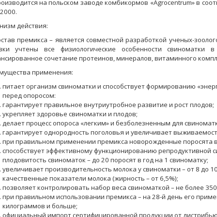
оизводится на польском заводе комбикормов «Agrocentrum» в соот
2000.
низм действия:
став премикса – является совместной разработкой ученых-зоолог
вки учтены все физиологические особенности свиноматки в
ансированное сочетание протеинов, минералов, витаминного компл
мущества применения:
питает организм свиноматки и способствует формированию «энер
перед опоросом:
гарантирует правильное внутриутробное развитие и рост плодов;
укрепляет здоровье свиноматки и плодов;
делает процесс опороса «легким» и безболезненным для свиноматк
гарантирует однородность поголовья и увеличивает выживаемость 
при правильном применении премикса новорожденные поросята ве
способствует эффективному функционированию репродуктивной с
плодовитость свиноматок – до 20 поросят в год на 1 свиноматку;
увеличивает производительность молока у свиноматки – от 8 до 10
качественные показатели молока (жирность – от 6,5%);
позволяет контролировать набор веса свиноматкой – не более 350
при правильном использовании премикса – на 28-й день его приме
килограммов и больше;
официальный импорт сертифицированной продукции от дистрибьют