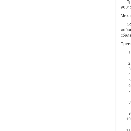
Пр
9001:
Меха
Со
доба
сбал
Преи