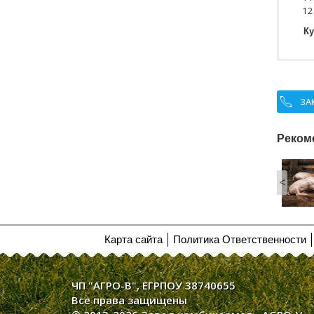
Ку
ЗА
Реком
ния у свиней.
В каких случаях дают сухое
лечение
молоко поросятам?
<
0384
18/06/2018
20889
22/03/2019
Карта сайта
Политика Ответственности
ЧП "АГРО-В", ЕГРПОУ 38740655
Все права защищены