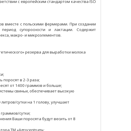
ветствии с европейским стандартом качества ISO
ов вместе с польскими фермерами. При создании
 период супоросности и лактации. Содержит
екса, макро- и микроэлементов.
гетического» резерва для выработки молока
и;
поросят в 2-3 раза;
сят от 1400 граммов и больше;
истемы свиньи, обеспечивает высокую
 литров/сутки на 1 голову, улучшает
 граммов/сутки;
нения Ваши поросята будут весить от 8
ора ТМ «Agrocentrum»;