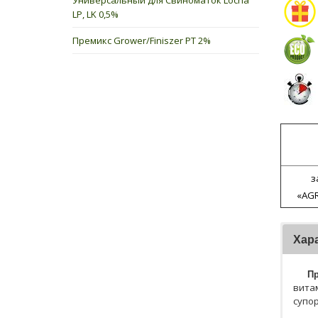
Универсальный для Свиноматок Locha
LP, LK 0,5%
Премикс Grower/Finiszer PT 2%
з
«AG
Хар
П
вита
супор