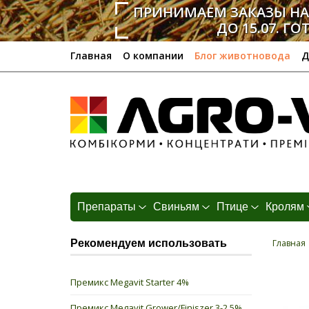
ПРИНИМАЕМ ЗАКАЗЫ Н
ДО 15.07. ГО
Главная
О компании
Блог животновода
Д
Препараты
Свиньям
Птице
Кролям
Рекомендуем использовать
Главная
Премикс Megavit Starter 4%
Премикс Megavit Grower/Finiszer 3-2,5%