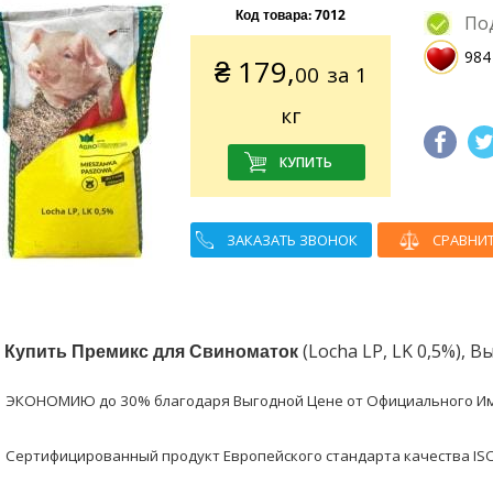
Код товара:
7012
По
984
₴
179,
00
за 1
кг
ЗАКАЗАТЬ ЗВОНОК
СРАВНИ
в
Купить Премикс для Свиноматок
(Locha LP, LK 0,5%), В
ЭКОНОМИЮ до 30% благодаря Выгодной Цене от Официального И
Сертифицированный продукт Европейского стандарта качества ISO