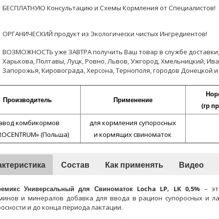
БЕСПЛАТНУЮ Консультацию и Схемы Кормления от Специалистов!
ОРГАНИЧЕСКИЙ продукт из Экологически чистых Ингредиентов!
ВОЗМОЖНОСТЬ уже ЗАВТРА получить Ваш товар в службе доставки, в
Харькова, Полтавы, Луцк, Ровно, Львов, Ужгород, Хмельницкий, Ив
Запорожья, Кировограда, Херсона, Тернополя, городов Донецкой и
Нор
Производитель
Применение
(гр п
авод комбикормов
для кормления супоросных
ROCENTRUM» (Польша)
и кормящих свиноматок
актеристика
Состав
Как применять
Видео
ремикс
Универсальный для Свиноматок Locha LP, LK 0,5%
– эт
минов и минералов добавка для ввода в рацион супоросных и ла
осности и до конца периода лактации.