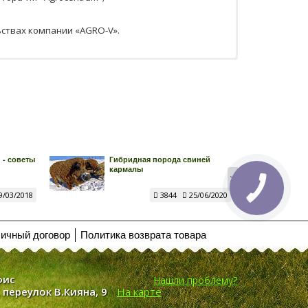
ствах компании «AGRO-V».
 - советы
Гибридная порода свиней
кармалы
>
9/03/2018
3844
25/06/2020
ичный договор
Политика возврата товара
фис
Нашли проблему?
, переулок В.Кияна, 9
На карте