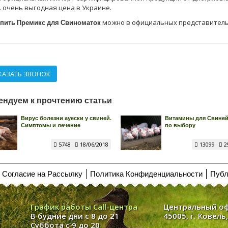
очень выгодная цена в Украине.
пить Премикс для Свиноматок
можно в официальных представитель
КАЗАТЬ ЗВОНОК
ендуем к прочтению статьи
Вирус болезни ауески у свиней.
Витамины для Свиней
Симптомы и лечение
по выбору
5748
18/06/2018
13099
2
Согласие на Рассылку
Политика Конфиденциальности
Публ
График работы Call-центра
Центральный о
В будние дни с 8 до 21
45005, г. Ковель
Суббота с 9 до 20