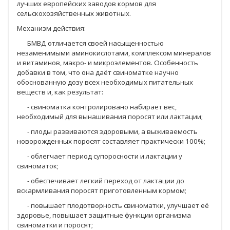
лучших европейских заводов кормов для
сельскохозяйственных животных.
Механизм действия:
БМВД отличается своей насыщенностью
незаменимыми аминокислотами, комплексом минералов
и витаминов, макро- и микроэлементов. Особенность
добавки в том, что она даёт свиноматке научно
обоснованную дозу всех необходимых питательных
веществ и, как результат:
- свиноматка контролировано набирает вес,
необходимый для вынашивания поросят или лактации;
- плоды развиваются здоровыми, а выживаемость
новорожденных поросят составляет практически 100%;
- облегчает период супоросности и лактации у
свиноматок;
- обеспечивает легкий переход от лактации до
вскармливания поросят приготовленным кормом;
- повышает плодотворность свиноматки, улучшает её
здоровье, повышает защитные функции организма
свиноматки и поросят;