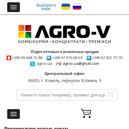
Выберите
Toggle
язык
navigation
Отдел оптовых и розничных продаж
+380 99 668-75-88
+380 97 970-08-59
+380 67 825-77-70
agrov.ua
agrov.ua@gmail.com
Центральный офис
45005, г. Ковель, переулок В.Кияна, 9
Toggle
navigation
Рекомендуем использовать