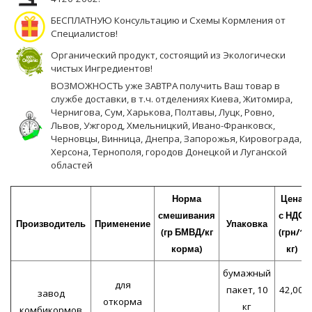
БЕСПЛАТНУЮ Консультацию и Схемы Кормления от
Специалистов!
Органический продукт, состоящий из Экологически
чистых Ингредиентов!
ВОЗМОЖНОСТЬ уже ЗАВТРА получить Ваш товар в
службе доставки, в т.ч. отделениях Киева, Житомира,
Чернигова, Сум, Харькова, Полтавы, Луцк, Ровно,
Львов, Ужгород, Хмельницкий, Ивано-Франковск,
Черновцы, Винница, Днепра, Запорожья, Кировограда,
Херсона, Тернополя, городов Донецкой и Луганской
областей
Норма
Цена
смешивания
с НДС
Производитель
Применение
Упаковка
(гр БМВД/кг
(грн/1
корма)
кг)
бумажный
для
пакет, 10
42,00
завод
откорма
кг
комбикормов