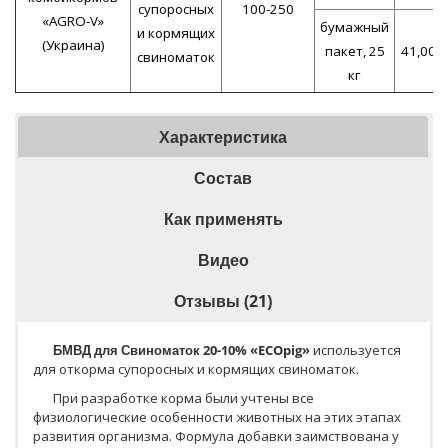
супоросных
100-250
«AGRO-V»
бумажный
и кормящих
(Украина)
пакет, 25
41,00
свиноматок
кг
Характеристика
Состав
Как применять
Видео
Отзывы (21)
БМВД для Свиноматок 20-10% «
ECOpig
»
используется
для откорма супоросных и кормящих свиноматок.
При разработке корма были учтены все
физиологические особенности животных на этих этапах
развития организма. Формула добавки заимствована у