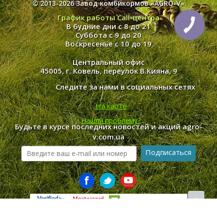
© 2013-2026 Завод комбикормов «AGRO-V»
График работы Call-центра
В будние дни с 8 до 21
Суббота с 9 до 20
Воскресенье с 10 до 19
Центральный офис
45005, г. Ковель, переулок В.Кияна, 9
Следите за нами в социальных сетях
На карте
Нашли проблему?
Будьте в курсе последних новостей и акций agro-
v.com.ua