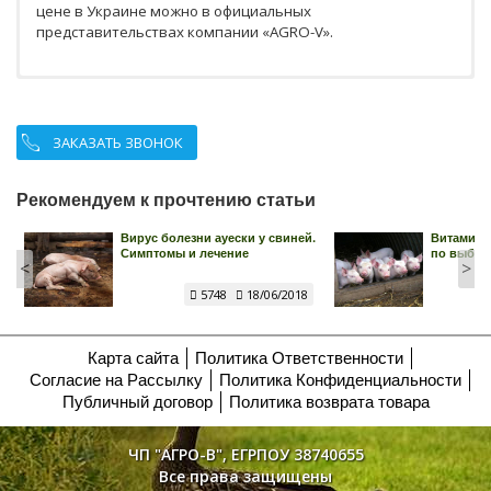
цене в Украине можно в официальных
представительствах компании «AGRO-V».
ЗАКАЗАТЬ ЗВОНОК
Рекомендуем к прочтению статьи
Вирус болезни ауески у свиней.
Витамины
Симптомы и лечение
по выбор
<
>
5748
18/06/2018
Карта сайта
Политика Ответственности
Согласие на Рассылку
Политика Конфиденциальности
Публичный договор
Политика возврата товара
ЧП "АГРО-В", ЕГРПОУ 38740655
Все права защищены