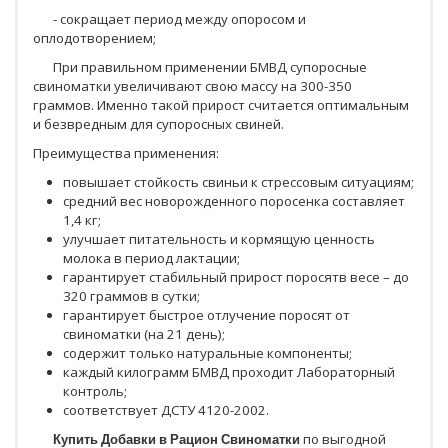
- сокращает период между опоросом и
оплодотворением;
При правильном применении БМВД супоросные
свиноматки увеличивают свою массу на 300-350
граммов. Именно такой прирост считается оптимальным
и безвредным для супоросных свиней.
Преимущества применения:
повышает стойкость свиньи к стрессовым ситуациям;
средний вес новорожденного поросенка составляет
1,4 кг;
улучшает питательность и кормящую ценность
молока в период лактации;
гарантирует стабильный прирост поросятв весе – до
320 граммов в сутки;
гарантирует быстрое отлучение поросят от
свиноматки (на 21 день);
содержит только натуральные компоненты;
каждый килограмм БМВД проходит Лабораторный
контроль;
соответствует ДСТУ 4120-2002.
Купить Добавки в Рацион Свиноматки
по выгодной