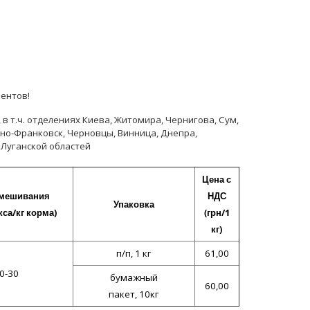
ентов!
 т.ч. отделениях Киева, Житомира, Чернигова, Сум,
ано-Франковск, Черновцы, Винница, Днепра,
 Луганской областей
Цена с
смешивания
НДС
Упаковка
кса/кг корма)
(грн/1
кг)
п/п, 1 кг
61,00
0-30
бумажный
60,00
пакет, 10кг