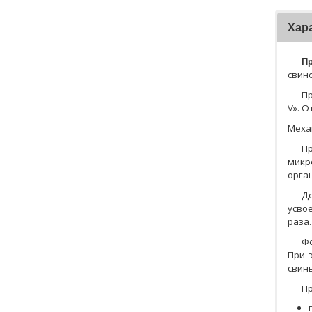
Хар
Пр
свин
Пр
V». О
Меха
П
микр
орга
До
усво
раза.
Фо
При 
свинь
Пр