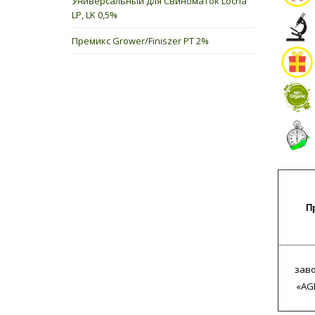
Универсальный для Свиноматок Locha
LP, LK 0,5%
Премикс Grower/Finiszer PT 2%
П
зав
«AG