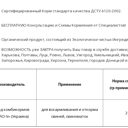
Сертифицированный Корм стандарта качества ДСТУ 4120-2002.
БЕСПЛАТНУЮ Консультацию и Схемы Кормления от Специалистов!
Органический продукт, состоящий из Экологически чистых Ингреди
ВОЗМОЖНОСТЬ уже ЗАВТРА получить Ваш товар в службе доставки, в
Харькова, Полтавы, Луцк, Ровно, Львов, Ужгород, Хмельницкий, Ив
Запорожья, Кировограда, Херсона, Тернополя, городов Донецкой и
Норма 
роизводитель
Применение
(гр преми
од комбикормов
для вскармливания и откорма
2
RO-V» (Украина)
свиней, свиноматок