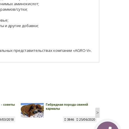
енимых аминокислот;
граммов/сутки;
вье;
ы и другие добавки;
альных представительствах компании «AGRO-V».
 - советы
Гибридная порода свиней
кармалы
>
9/03/2018
3846
25/06/2020