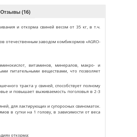
Отзывы (16)
вания и откорма свиней весом от 35 кг, в т.ч.
тов отечественным заводом комбикормов «AGRО-
минокислот, витаминов, минералов, макро- и
мыми питательными веществами, что позволяет
шечного тракта у свиней, способствует полному
овье и повышает выживаемость поголовья в 2-3
ней, для лактирующих и супоросных свиноматок.
ов в сутки на 1 голову, в зависимости от веса
адиях откорма;