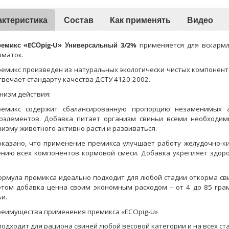
актеристика
Состав
Как применять
Видео
емикс «EСОpig-U» Универсальный 3/2%
применяется для вскармли
оматок.
емикс произведен из натуральных экологически чистых компонен
твечает стандарту качества ДСТУ 4120-2002.
низм действия:
ремикс содержит сбалансированную пропорцию незаменимых а
оэлементов. Добавка питает организм свиньи всеми необходи
низму животного активно расти и развиваться.
казано, что применение премикса улучшает работу желудочно-ки
ению всех компонентов кормовой смеси. Добавка укрепляет здор
рмула премикса идеально подходит для любой стадии откорма сви
этом добавка ценна своим экономным расходом – от 4 до 85 грамм
и.
еимущества применения премикса «EСОpig-U»
подходит для рациона свиней любой весовой категории и на всех ст