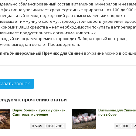
идеально сбалансированный состав витаминов, минералов и незам
эффективно увеличивает среднесуточные приросты – от 100 до 900 
специальный помол, подходящий для самых маленьких поросят;
повышает иммунную систему, стрессоустойчивость, укрепляет здоро
экономит Ваши средства – нет необходимости покупать ветпрепарат
повышает продуктивность организма животных;
каждый килограмм премикса проходит Лабораторный контроль;
очень выгодная цена от Производителя.
пить Универсальный Премикс для Свиней
в Украине можно в офици
КАЗАТЬ ЗВОНОК
ендуем к прочтению статьи
Вирус болезни ауески у свиней.
Витамины для Свиней
Симптомы и лечение
по выбору
5749
18/06/2018
13100
2