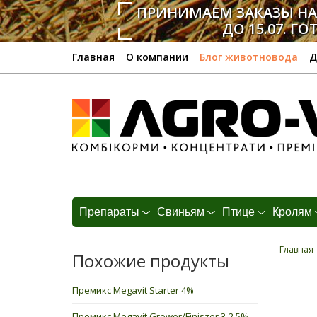
ПРИНИМАЕМ ЗАКАЗЫ Н
ДО 15.07. ГО
Главная
О компании
Блог животновода
Д
Препараты
Свиньям
Птице
Кролям
Главная
Похожие продукты
Премикс Megavit Starter 4%
Премикс Megavit Grower/Finiszer 3-2,5%