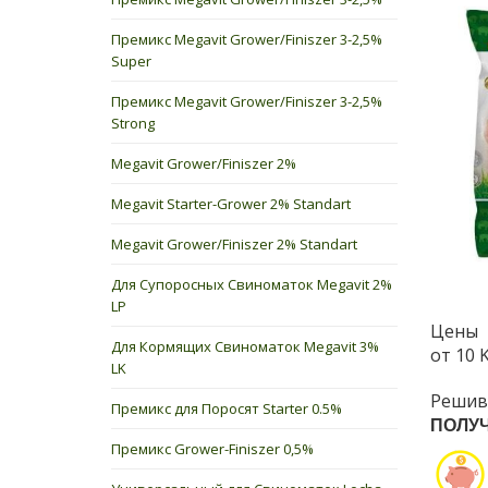
Премикс Megavit Grower/Finiszer 3-2,5%
Super
Премикс Megavit Grower/Finiszer 3-2,5%
Strong
Megavit Grower/Finiszer 2%
Megavit Starter-Grower 2% Standart
Megavit Grower/Finiszer 2% Standart
Для Супоросных Свиноматок Megavit 2%
LP
Цены
Для Кормящих Свиноматок Megavit 3%
от 10 
LK
Реши
Премикс для Поросят Starter 0.5%
ПОЛУ
Премикс Grower-Finiszer 0,5%