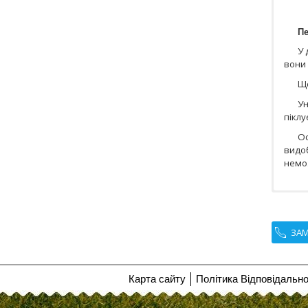
Пе
У 
вони 
Що
Ун
піклу
Ос
видоб
немо
ЗАМ
Карта сайту
Політика Відповідально