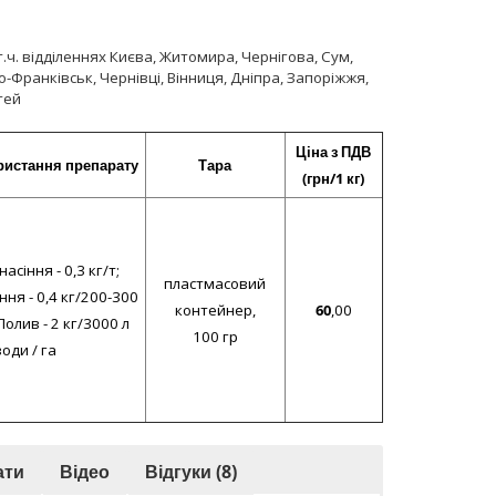
ч. відділеннях Києва, Житомира, Чернігова, Сум,
о-Франківськ, Чернівці, Вінниця, Дніпра, Запоріжжя,
тей
Ціна з ПДВ
ристання препарату
Тара
(грн/1 кг)
асіння - 0,3 кг/т;
пластмасовий
ня - 0,4 кг/200-300
контейнер,
60
,00
Полив - 2 кг/3000 л
100 гр
води / га
ати
Відео
Відгуки (8)