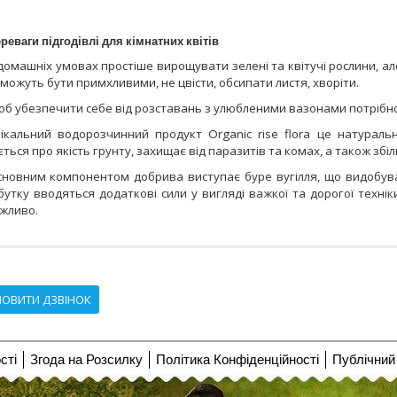
реваги підгодівлі для кімнатних квітів
домашніх умовах простіше вирощувати зелені та квітучі рослини, але
можуть бути примхливими, не цвісти, обсипати листя, хворіти.
б убезпечити себе від розставань з улюбленими вазонами потрібн
ікальний водорозчинний продукт Organic rise flora це натураль
ється про якість грунту, захищає від паразитів та комах, а також збіл
новним компонентом добрива виступає буре вугілля, що видобуває
утку вводяться додаткові сили у вигляді важкої та дорогої технік
жливо.
ОВИТИ ДЗВІНОК
сті
Згода на Розсилку
Політика Конфіденційності
Публічний 