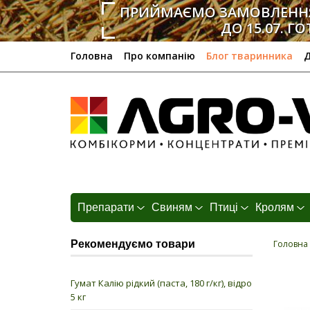
ПРИЙМАЄМО ЗАМОВЛЕННЯ
ДО 15.07. ГО
Головна
Про компанію
Блог тваринника
Д
Препарати
Свиням
Птиці
Кролям
Рекомендуємо товари
Головна
Гумат Калію рідкий (паста, 180 г/кг), відро
5 кг