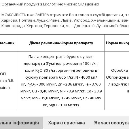
Органічний продукт з Екологічно чистих Складових!
МОЖЛИВІСТЬ вже ЗАВТРА отримати Ваш товар в службі доставки, в т.
Харкова, Полтави, Луцьк, Рівне, Львів, Ужгород, Хмельницький, Іван
Кіровограда, Херсона, Тернополя, міст Донецької і Луганської облас
чальник
Діюча речовина/Форма препарату
Норма вико
Паста-концентрат з бурого вугілля
леонардіта (Гумінові речовини 180 г/кг,
калій К
О 80 г/кг, органічні речовини в
Обробка н
2
ОП
сухому препараті 665 г/кг, N - 4000 мг/
Обприскуван
пко В.В.
кг, P
O
- 300 мг/кг, Zn - 236 мг/кг, Fe - 3760
л води/га; 
2
5
раїна)
мг/кг, Cu - 0,40 мг/кг, Ni - 78,9 мг/кг, Co - 33,9
мг/кг, Mn - 35,8 мг/кг, B - 49 мг/кг, Cr - 48 мг/
кг, MgO - 100 мг/кг)
альна інформація
Характеристика
Як застосовув