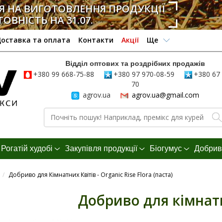
 НА ВИГОТОВЛЕННЯ ПРОДУКЦІЇ
ТОВНІСТЬ НА 31.07.
оставка та оплата
Контакти
Акції
Ще
Відділ оптових та роздрібних продажів
+380 99 668-75-88
+380 97 970-08-59
+380 67 
70
agrov.ua
agrov.ua@gmail.com
Рогатій худобі
Закупівля продукції
Біогумус
Добрив
/
Добриво для Кімнатних Квітів - Organic Rise Flora (паста)
Добриво для кімнатн