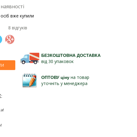
 наявності
 осіб вже купили
8 відгуків
БЕЗКОШТОВНА ДОСТАВКА
від 30 упаковок
ТИ
ОПТОВУ ціну
на товар
уточніть у менеджера
Е
:
а!
!