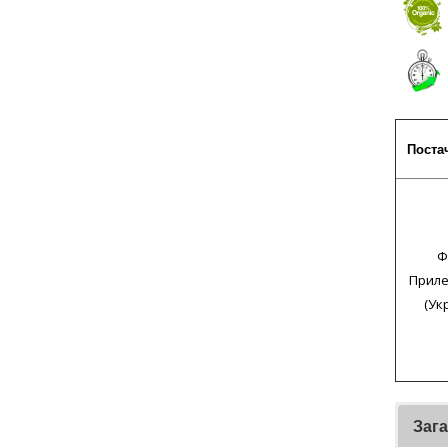
Поста
Ф
Приле
(Ук
Заг