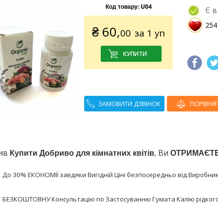
Код товару:
U04
Є в
254
₴
60,
00
за 1 уп
ЗАМОВИТИ ДЗВІНОК
ПОРІВНЯ
ив
Купити Добриво для кімнатних квітів
, Ви
ОТРИМАЄТ
До 30% ЕКОНОМІЇ завдяки Вигідній Ціні безпосередньо від Виробник
БЕЗКОШТОВНУ Консультацію по Застосуванню Гумата Калію рідкого