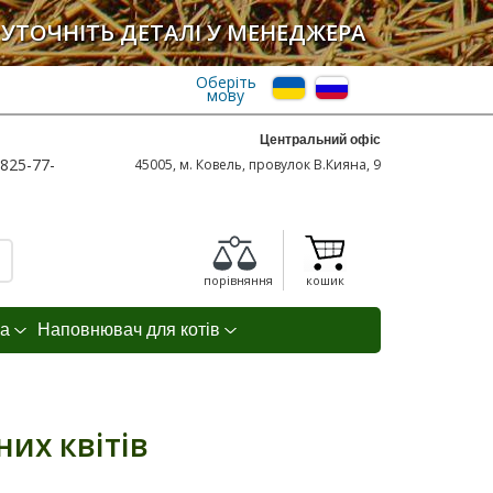
УТОЧНІТЬ ДЕТАЛІ У МЕНЕДЖЕРА
Оберіть
мову
Центральний офіс
825-77-
45005, м. Ковель, провулок В.Кияна, 9
порівняння
кошик
а
Наповнювач для котів
их квітів