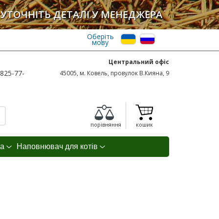
УТОЧНІТЬ ДЕТАЛІ У МЕНЕДЖЕРА
Оберіть
мову
Центральний офіс
825-77-
45005, м. Ковель, провулок В.Кияна, 9
порівняння
кошик
а
Наповнювач для котів