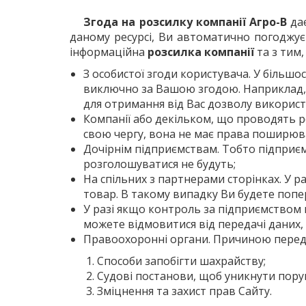
Згода на розсилку компанії Агро-В
дає
даному ресурсі, Ви автоматично погоджує
інформаційна
розсилка компанії
та з тим,
З особистої згоди користувача. У більшо
виключно за Вашою згодою. Наприклад, тр
для отримання від Вас дозволу викорис
Компанії або декільком, що проводять ро
свою чергу, вона не має права поширюват
Дочірнім підприємствам. Тобто підприєм
розголошуватися не будуть;
На спільних з партнерами сторінках. У 
товар. В такому випадку Ви будете поп
У разі якщо контроль за підприємством 
можете відмовитися від передачі даних,
Правоохоронні органи. Причиною переда
Способи запобігти шахрайству;
Судові постанови, щоб уникнути пору
Зміцнення та захист прав Сайту.