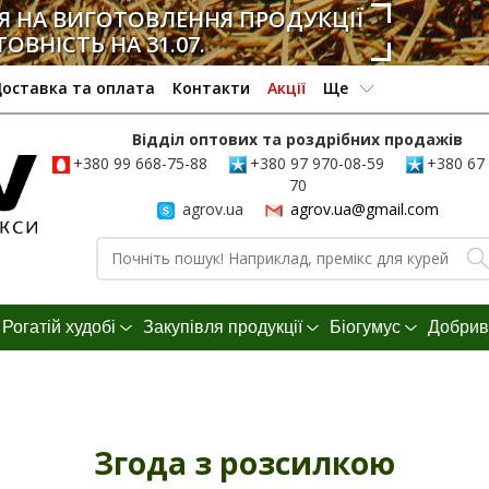
 НА ВИГОТОВЛЕННЯ ПРОДУКЦІЇ
ТОВНІСТЬ НА 31.07.
оставка та оплата
Контакти
Акції
Ще
Відділ оптових та роздрібних продажів
+380 99 668-75-88
+380 97 970-08-59
+380 67 
70
agrov.ua
agrov.ua@gmail.com
Рогатій худобі
Закупівля продукції
Біогумус
Добрив
Згода з розсилкою