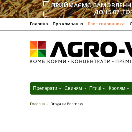
ПРИЙМАЄМО ЗАМОВЛЕННЯ
ДО 15.07. ГО
Головна
Про компанію
Блог тваринника
Д
Препарати
Свиням
Птиці
Кролям
Головна
/
Згода на Розсилку