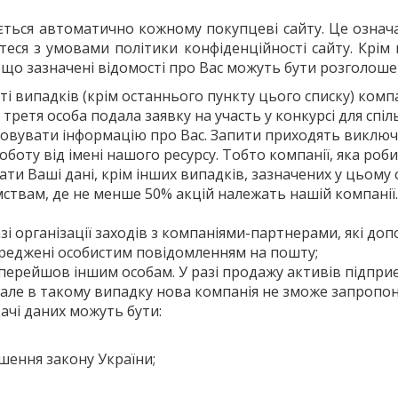
ться автоматично кожному покупцеві сайту. Це означа
теся з умовами політики конфіденційності сайту. Крім
 що зазначені відомості про Вас можуть бути розголошен
сті випадків (крім останнього пункту цього списку) комп
етя особа подала заявку на участь у конкурсі для спіл
товувати інформацію про Вас. Запити приходять виключ
боту від імені нашого ресурсу. Тобто компанії, яка роби
и Ваші дані, крім інших випадків, зазначених у цьому 
ствам, де не менше 50% акцій належать нашій компанії. 
разі організації заходів з компаніями-партнерами, які
ереджені особистим повідомленням на пошту;
перейшов іншим особам. У разі продажу активів підприє
 але в такому випадку нова компанія не зможе запропону
чі даних можуть бути:
шення закону України;