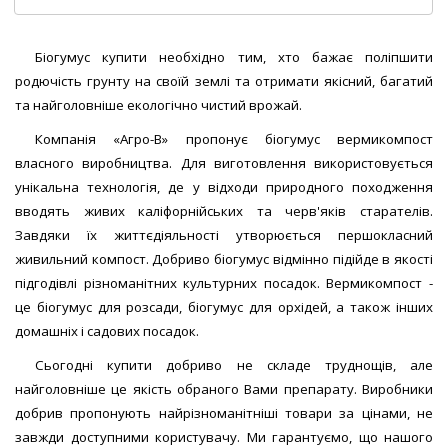
чорний, патогенна мікрофлора відсутня
Упаковка:
Поліетиленовий пакет, 25 кг
Біогумус купити необхідно тим, хто бажає поліпшити
5
1 відгук
/5
родючість грунту на своїй землі та отримати якісний, багатий
Немає в наявності
Код товару:
9204
та найголовніше екологічно чистий врожай.
Виробник:
«AGRO-V» (Україна)
Компанія «Агро-В» пропонує біогумус вермикомпост
Застосування:
Для підживлення рослин та поліпшення
ЗАМОВИТИ!
власного виробництва. Для виготовлення використовується
показників грунту
унікальна технологія, де у відходи природного походження
Склад:
Гумінові речовини 25-35%; Органічні речовини 50-
вводять живих каліфорнійських та черв'яків старателів.
70%; Калій 1-2%; Кальцій 4-7%; Волога 30-50%; Кислотність
Завдяки їх життєдіяльності утворюється першокласний
(ph) 7,0-8,0%; Азот 1-2%; Фосфор 1-3%; Залізо 0,5-1%; Колір
живильний компост. Добриво біогумус відмінно підійде в якості
чорний, патогенна мікрофлора відсутня
підгодівлі різноманітних культурних посадок. Вермикомпост -
Упаковка:
Поліетиленовий пакет, 50 кг
це біогумус для розсади, біогумус для орхідей, а також інших
5
2 відгуки
/5
домашніх і садових посадок.
Немає в наявності
Сьогодні купити добриво не складе труднощів, але
найголовніше це якість обраного Вами препарату. Виробники
добрив пропонують найрізноманітніші товари за цінами, не
ЗАМОВИТИ!
завжди доступними користувачу. Ми гарантуємо, що нашого