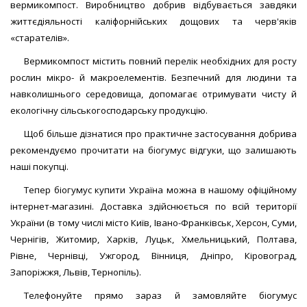
вермикомпост. Виробництво добрив відбувається завдяки
життєдіяльності каліфорнійських дощових та черв'яків
«старателів».
Вермикомпост містить повний перелік необхідних для росту
рослин мікро- й макроелементів. Безпечний для людини та
навколишнього середовища, допомагає отримувати чисту й
екологічну сільськогосподарську продукцію.
Щоб більше дізнатися про практичне застосування добрива
рекомендуємо прочитати на біогумус відгуки, що залишають
наші покупці.
Тепер біогумус купити Україна можна в нашому офіційному
інтернет-магазині. Доставка здійснюється по всій території
України (в тому числі місто Київ, Івано-Франківськ, Херсон, Суми,
Чернігів, Житомир, Харків, Луцьк, Хмельницький, Полтава,
Рівне, Чернівці, Ужгород, Вінниця, Дніпро, Кіровоград,
Запоріжжя, Львів, Тернопіль).
Телефонуйте прямо зараз й замовляйте біогумус