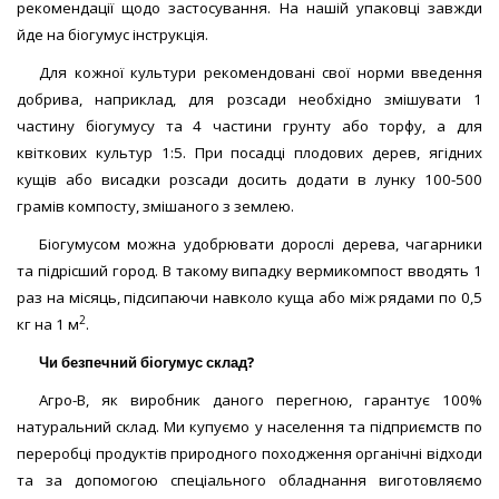
рекомендації щодо застосування. На нашій упаковці завжди
йде на біогумус інструкція.
Для кожної культури рекомендовані свої норми введення
добрива, наприклад, для розсади необхідно змішувати 1
частину біогумусу та 4 частини грунту або торфу, а для
квіткових культур 1:5. При посадці плодових дерев, ягідних
кущів або висадки розсади досить додати в лунку 100-500
грамів компосту, змішаного з землею.
Біогумусом можна удобрювати дорослі дерева, чагарники
та підрісший город. В такому випадку вермикомпост вводять 1
раз на місяць, підсипаючи навколо куща або між рядами по 0,5
2
кг на 1 м
.
Чи безпечний біогумус склад?
Агро-В, як виробник даного перегною, гарантує 100%
натуральний склад. Ми купуємо у населення та підприємств по
переробці продуктів природного походження органічні відходи
та за допомогою спеціального обладнання виготовляємо