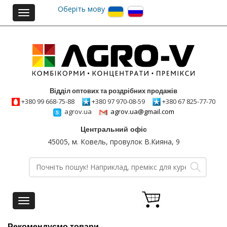
Оберіть мову
Toggle
navigation
Відділ оптових та роздрібних продажів
+380 99 668-75-88
+380 97 970-08-59
+380 67 825-77-70
agrov.ua
agrov.ua@gmail.com
Центральний офіс
45005, м. Ковель, провулок В.Кияна, 9
Toggle
navigation
Рекомендуємо товари