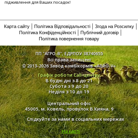
підживлення для Ваших посадок!
Карта сайту
Політика Відповідальності
Згода на Розсилку
Політика Конфіденційності
Публічний договір
Політика повернення товару
ПП "АГРО-В", ЕДРПОУ 38740655
Всі права захищені
© 2013-2026 Завод комбікормів «AGRO-V»
Графік роботи Call-центру
В будні дні з 8 до 21
Субота з 9 до 20
Неділя з 10 до 19
Центральний офіс
45005, м. Ковель, провулок В.Кияна, 9
Слідкуйте за нами в соціальних мережах
На карті