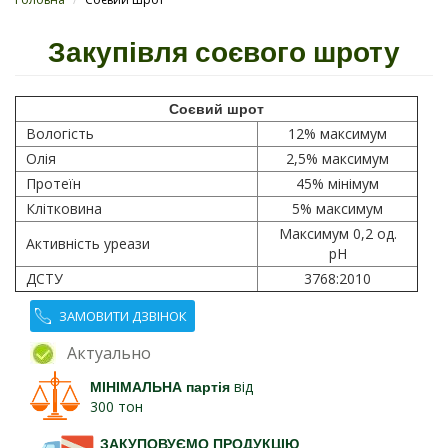
Закупівля соєвого шроту
Соєвий шрот
Вологість
12% максимум
Олія
2,5% максимум
Протеїн
45% мінімум
Клітковина
5% максимум
Максимум 0,2 од.
Активність уреази
pH
ДСТУ
3768:2010
ЗАМОВИТИ ДЗВІНОК
Актуально
МІНІМАЛЬНА партія
від
300 тон
ЗАКУПОВУЄМО ПРОДУКЦІЮ