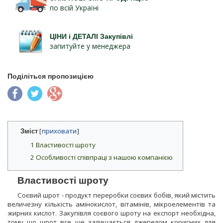
по всій Україні
ЦІНИ і ДЕТАЛІ Закупівлі
запитуйте у менеджера
Поділіться пропозицією
Зміст
[
]
1
Властивості шроту
2
Особливості співпраці з нашою компанією
Властивості шроту
Соєвий шрот - продукт переробки соєвих бобів, який містить
величезну кількість амінокислот, вітамінів, мікроелементів та
жирних кислот. Закупівля соєвого шроту на експорт необхідна,
тому що шрот все ще залишається джерелом корисних для