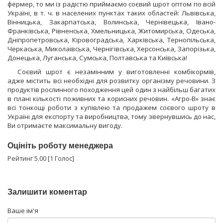
фермер, то ми із радістю приймаємо соєвий шрот оптом по всій
Україні, в т. ч. в населених пунктах таких областей: Львівська,
Вінницька, Закарпатська, Волинська, Чернівецька, Івано-
Франківська, Рівненська, Хмельницька, Житомирська, Одеська,
Дніпропетровська, Кіровоградська, Харківська, Тернопільська,
Черкаська, Миколаївська, Чернігівська, Херсонська, Запорізька,
Донецька, Луганська, Сумська, Полтавська та Київська!
Соєвий шрот є незамінним у виготовленні комбікормів,
адже містить всі необхідні для розвитку організму речовини. З
продуктів рослинного походження цей один з найбільш багатих
в плані кількості поживних та корисних речовин. «Агро-В» знає
всі тонкощі роботи з купівлею та продажем соєвого шроту в
Україні для експорту та виробництва, тому звернувшись до нас,
Ви отримаєте максимальну вигоду.
Оцініть роботу менеджера
Рейтинг 5.00 [1 Голос]
Залишити коментар
Ваше ім'я