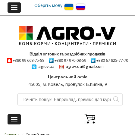
Оберіть мову
Toggle
navigation
Відділ оптових та роздрібних продажів
+380 99 668-75-88
+380 97 970-08-59
+380 67 825-77-70
agrov.ua
agrov.ua@gmail.com
Центральний офіс
45005, м. Ковель, провулок В.Кияна, 9
Toggle
navigation
Головна
/
Соєвий шрот