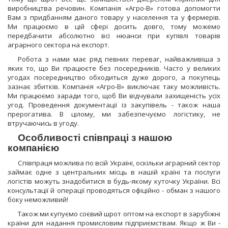
виробництва речовин. Компанія «Агро-В» готова допомогти
Вам з придбанням даного товару у населення та у фермерів.
Ми працюємо в цій сфері досить довго, тому можемо
передбачити абсолютно всі нюанси при купівлі товарів
аграрного сектора на експорт.
Робота з нами має ряд певних переваг, найважливіша з
яких то, що Ви працюєте без посередників. Часто у великих
угодах посередництво обходиться дуже дорого, а покупець
зазнає збитків. Компанія «Агро-В» виключає таку можливість.
Ми працюємо заради того, щоб Ви відчували захищеність усіх
угод. Проведення документації із закупівель - також наша
прерогатива. В цілому, ми забезпечуємо логістику, не
втручаючись в угоду.
Особливості співпраці з нашою
компанією
Співпраця можлива по всій Україні, оскільки аграрний сектор
займає одне з центральних місць в нашій країні та послуги
логістів можуть знадобитися в будь-якому куточку України. Всі
консультації й операції проводяться офіційно - обман з нашого
боку неможливий!
Також ми купуємо соєвий шрот оптом на експорт в зарубіжні
країни для надання промисловим підприємствам. Якщо ж Ви -