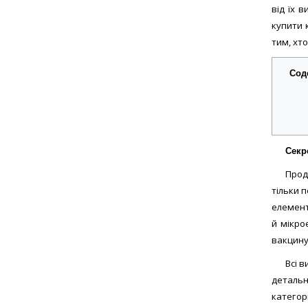
Дозув
від їх 
150
купити 
Упак
тим, хто
Сод
Секр
Прод
тільки 
елемент
й мікро
вакцину
Всі 
детальн
категорі