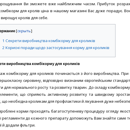
ання (г/голову у добу):
100-
Дозування (г/голову на добу
вирощування Ви зможете вже найближчим часом. Прибуток розрах
150
комбікорм для кролів ціна в нашому магазині Вас дуже порадує. 
овка:
паперовий пакет, 25 кг
Упаковка:
паперовий пакет, 2
 вирощує кролів для себе.
5
5
9 відгуків
8 в
/5
/5
ержание
[
]
Виготовимо під
Немає в наявності
замовлення
1
Секрети виробництва комбікорму для кроликів
2
Корисні поради щодо застосування корму для кроликів
ЗАМОВИТИ!
ПОРІВ
ЗАМОВИТИ!
ПОРІВНЯТИ
ети виробництва комбікорму для кроликів
аж комбікорму для кроликів починається з його виробництва. При
першокласну сировину, відповідно визнаним європейським стандартам
и для нормального росту та розвитку тварин. До складу комбікорму
елементи, що сприяють активному розвитку та швидкому зростанн
, що необхідна кроликам для профілактики й лікування дуже небез
вироблені корми проходять багатоступеневу процедуру огляду якості
і регламенти до кожного препарату допоможуть Вам знайти саме те,
ї й додали фільтри.