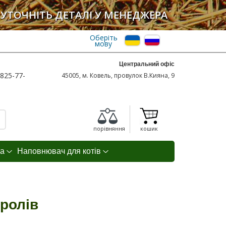
УТОЧНІТЬ ДЕТАЛІ У МЕНЕДЖЕРА
Оберіть
мову
Центральний офіс
825-77-
45005, м. Ковель, провулок В.Кияна, 9
порівняння
кошик
а
Наповнювач для котів
ролів