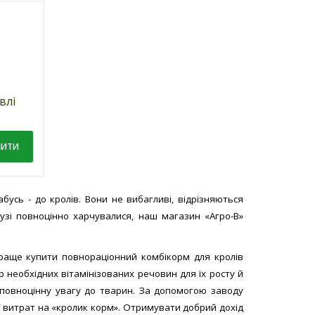
влі
усь - до кролів. Вони не вибагливі, відрізняються
рузі повноцінно харчувалися, наш магазин «Агро-В»
в
краще купити повнораціонний комбікорм для кролів
ір необхідних вітамінізованих речовин для їх росту й
 кролів
 повноцінну увагу до тварин. За допомогою заводу
ї витрат на «кролик корм». Отримувати добрий дохід