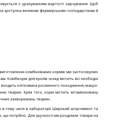
):
100-
овується з урахуванням вартості харчування. Щоб
Вона доступна великим фермерським господарствам й
5 кг
ідгуків
НЯТИ
 виготовленні комбінованих кормів ми застосовуємо
. Комбікорм для кролів склад містить всі необхідні
 входить клітковина рослинного походження, макро-
ю тварин. Крім того, корм містить вітамінізовану
печних захворювань тварин.
 в тому числі в лабораторії. Широкий асортимент та
 що потрібно. Для зручності ми розділили товари на