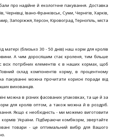
бали про надійне й екологічне пакування. Доставка
в, Чернівці, Івано-Франківськ, Суми, Чернігів, Харків,
мир, Запоріжжя, Херсон, Кіровоград, Тернопіль, міста
д матері (близько 30 - 50 днів) наш корм для кролів
ковини. А чим дорослішим стає кроленя, тим більше
 всіх потрібних елементів є в наших кормах, щоб
 Повний склад компонентів корму, в процентному
на пакуванні можна прочитати корисні поради від
аших вихованців.
їні можна в різних фасованих упаковках, та ще й за
орм для кролів оптом, а також можна й в роздріб.
вання. Якщо є необхідність - ми можемо виготовити
кормів України. Підбираючи комбікорм, звертайте
ковані товари - це оптимальний вибір для Вашого
но.