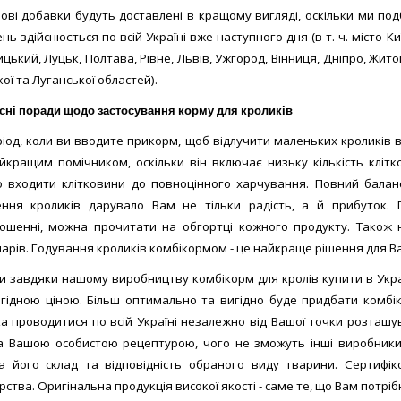
ові добавки будуть доставлені в кращому вигляді, оскільки ми под
ь здійснюється по всій Україні вже наступного дня (в т. ч. місто Киї
цький, Луцьк, Полтава, Рівне, Львів, Ужгород, Вінниця, Дніпро, Жито
ої та Луганської областей).
сні поради щодо застосування корму для кроликів
ріод, коли ви вводите прикорм, щоб відлучити маленьких кроликів ві
йкращим помічником, оскільки він включає низьку кількість кліт
 входити клітковини до повноцінного харчування. Повний баланс
ння кроликів дарувало Вам не тільки радість, а й прибуток.
ношенні, можна прочитати на обгортці кожного продукту. Також 
арів. Годування кроликів комбікормом - це найкраще рішення для В
ки завдяки нашому виробництву комбікорм для кролів купити в Укра
гідною ціною. Більш оптимально та вигідно буде придбати комбік
а проводитися по всій Україні незалежно від Вашої точки розташу
а Вашою особистою рецептурою, чого не зможуть інші виробники 
а його склад та відповідність обраного виду тварини. Сертифі
ства. Оригінальна продукція високої якості - саме те, що Вам потріб