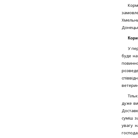
Корм
замовлен
Хмельни
Донецьк
Кори
У пе
буде на
повинно
розведе
співвід
ветерин
Тіль
дуже ви
Доставк
суміш з
увагу н
господар