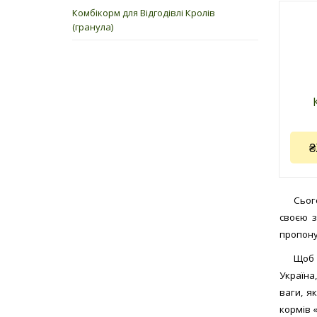
Комбікорм для Відгодівлі Кролів
(гранула)
₴
Сьог
своєю з
пропону
Код 
Виро
Щоб 
«AGRO
Україна
Заст
ваги, я
від 3
кормів 