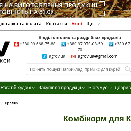
 НА ВИГОТОВЛЕННЯ ПРОДУКЦІЇ
ТОВНІСТЬ НА 31.07.
оставка та оплата
Контакти
Акції
Ще
Відділ оптових та роздрібних продажів
+380 99 668-75-88
+380 97 970-08-59
+380 67 
70
agrov.ua
agrov.ua@gmail.com
Рогатій худобі
Закупівля продукції
Біогумус
Добрив
/
Кролям
Комбікорм для К