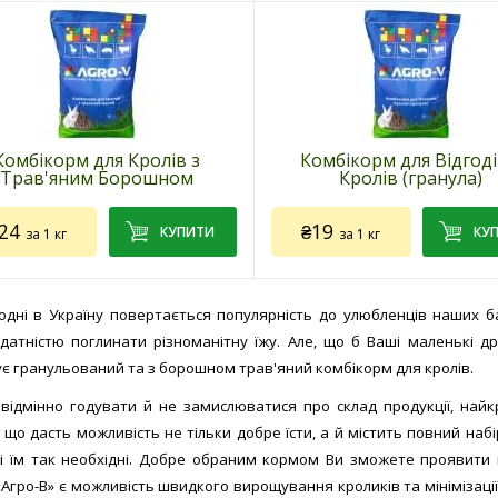
Комбікорм для Кролів з
Комбікорм для Відгоді
Трав'яним Борошном
Кролів (гранула)
24
₴19
за 1 кг
за 1 кг
одні в Україну повертається популярність до улюбленців наших баб
датністю поглинати різноманітну їжу. Але, що б Ваші маленькі д
є гранульований та з борошном трав'яний комбікорм для кролів.
товару:
АВ95
Код товару:
АВ94
бник:
Завод комбікормів
Виробник:
Завод комбікормі
відмінно годувати й не замислюватися про склад продукції, най
-V» (Україна)
«AGRO-V» (Україна)
, що дасть можливість не тільки добре їсти, а й містить повний наб
осування:
для відгодівлі кролів
Застосування:
для відгодівлі
кі їм так необхідні. Добре обраним кормом Ви зможете проявити
0 до 120 дня життя
з 30 до 120 дня життя
«Агро-В» є можливість швидкого вирощування кроликів та мінімізаці