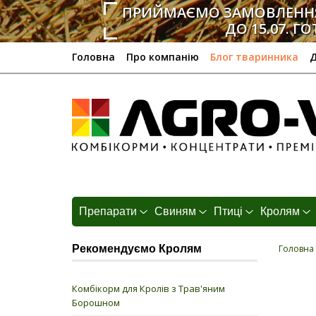
ПРИЙМАЄМО ЗАМОВЛЕННЯ
ДО 15.07. ГО
Головна
Про компанію
Блог тваринника
Д
Препарати
Свиням
Птиці
Кролям
Рекомендуємо Кролям
Головна
Комбікорм для Кролів з Трав'яним
Борошном