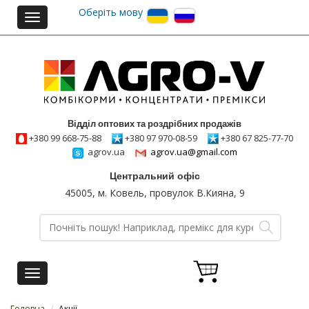
Оберіть мову
Toggle
navigation
Відділ оптових та роздрібних продажів
+380 99 668-75-88
+380 97 970-08-59
+380 67 825-77-70
agrov.ua
agrov.ua@gmail.com
Центральний офіс
45005, м. Ковель, провулок В.Кияна, 9
Toggle
navigation
Головна
/
Акції