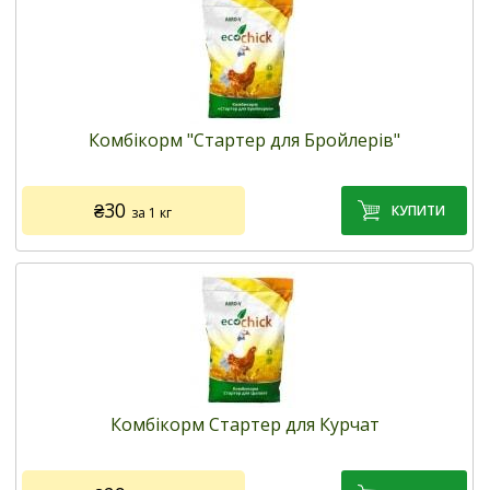
ЗАМОВИТИ!
Код товару:
201
Виробник:
Завод комбікормів «AGRO-V» (Україна)
Застосування:
для відгодівлі домашніх птахів з 0 й до 45
Комбікорм "Стартер для Бройлерів"
дня
Дозування (г/голову на добу):
20-100
Упаковка:
поліпропіленовий пакет,10, 25 кг
₴30
за 1 кг
5
12 відгуків
/5
Є в наявності
ЗАМОВИТИ!
Код товару:
100
Виробник:
Завод комбікормів «AGRO-V» (Україна)
Застосування:
для відгодівлі бройлерів в період з 0 до 21
Комбікорм Стартер для Курчат
дня
Дозування (г/голову на добу):
15-16
Упаковка:
паперовий пакет,10, 25 кг