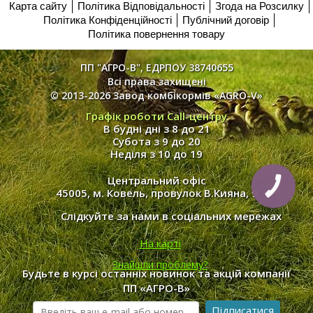
Карта сайту
Політика Відповідальності
Згода на Розсилку
Політика Конфіденційності
Публічний договір
Політика повернення товару
ПП "АГРО-В", ЕДРПОУ 38740655
Всі права захищені
© 2013-2026 Завод комбікормів «AGRO-V»
Графік роботи Call-центру
В будні дні з 8 до 21
Субота з 9 до 20
Неділя з 10 до 19
Центральний офіс
КНОПКА
45005, м. Ковель, провулок В.Кияна, 9
СВЯЗИ
Слідкуйте за нами в соціальних мережах
На карті
Знайшли проблему?
Будьте в курсі останніх новинок та акцій компанії
ПП «АГРО-В»