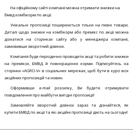
Застосування:
для відгодівлі поросят вагою від 36 до 70 кг
На офіційному сайті компанії можна отримати знижки на
Дозування (граммов БМВД/ килограмм корма):
150
бмвд комбікорм по акції.
Упаковка:
паперовий пакет, 10, 25 кг
Унікальні пропозиції поширюються тільки на певні товари.
5
29 відгуків
/5
Деталі щодо знижки на комбікорм або премікс по акції можна
В наявності
дізнатися на сторінках сайту або у менеджера компанії,
замовивши зворотний дзвінок.
ЗАМОВИТИ!
Компанія буде періодично проводити акції та робити знижки
на премікси, БМВД й повнораціонні корми. Підписуйтесь на
сторінки «AGRO-V» в соціальних мережах, щоб бути в курсі всіх
акційних пропозицій та новин.
Оформивши e-mail розсилку, Ви будете отримувати
повідомлення про майбутні вигідні пропозиції!
Замовляйте зворотній дзвінок зараз та дізнайтеся, як
купити БМВД по акції та які акційні пропозиції діють на сьогодні!