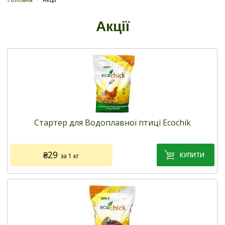
Акції
Стартер для Водоплавної птиці Ecochik
₴29
за 1 кг
Код товару:
500