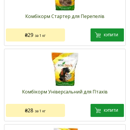
Виробник:
Завод комбікормів «AGRO-V» (Україна)
Застосування:
для відгодівлі каченят з 0 до 150 дня життя
Комбікорм Стартер для Перепелів
Дозування (г/кілограм корму):
100-350
Упаковка:
паперовий пакет, 10, 25 кг
5
12 відгуків
/5
₴29
за 1 кг
В наявності
ЗАМОВИТИ!
Код товару:
701
Виробник:
Завод комбікормів «AGRO-V» (Україна)
Застосування:
для відгодівлі перепелів з 1 до 42 дня
Комбікорм Універсальний для Птахів
життя
Дозування (г/голову на добу):
10-25
Упаковка:
паперовий пакет, 10 кг
₴28
за 1 кг
4.9
19 відгуків
/5
В наявності