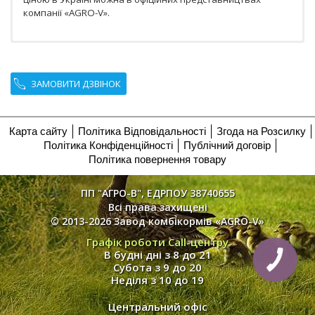
компанії «AGRO-V».
ЗАМОВИТИ ДЗВІНОК
Карта сайту
Політика Відповідальності
Згода на Розсилку
Політика Конфіденційності
Публічний договір
Політика повернення товару
ПП "АГРО-В", ЕДРПОУ 38740655
Всі права захищені
© 2013-2026 Завод комбікормів «AGRO-V»
Графік роботи Call-центру
В будні дні з 8 до 21
Субота з 9 до 20
Неділя з 10 до 19
Центральний офіс