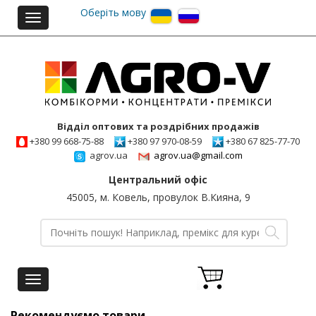
Оберіть мову
Toggle
navigation
Відділ оптових та роздрібних продажів
+380 99 668-75-88
+380 97 970-08-59
+380 67 825-77-70
agrov.ua
agrov.ua@gmail.com
Центральний офіс
45005, м. Ковель, провулок В.Кияна, 9
Toggle
navigation
Рекомендуємо товари