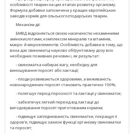
особливості тварин на цих етапах розвитку організму.
Формула добавки запозичена у кращих європейських
заводів кормів для сільськогосподарських тварин.
Механізм дії:
БМВД відрізняється своєю насиченістю незамінними
амінокислотами, комплексом мінералів та вітамінів,
макро- й мікроелементів. Особливість добавки в тому, що
вона дає свиноматці науково обґрунтовану дозу всіх
необхідних поживних речовин і, як результат:
- свиноматка набирає вагу, необхідну для
виношування поросят або лактації;
- плоди розвиваються здоровими, а виживаність
новонароджених поросят становить практично 100%;
- полегшує період поросності та лактації у свиноматок;
- забезпечує легкий перехід від лактації до
вигодовування поросят приготованим кормом;
- підвищує запліднюваність свиноматки, покращує її
здоров'я, підвищує захисні функції організму свиноматки
та поросят;