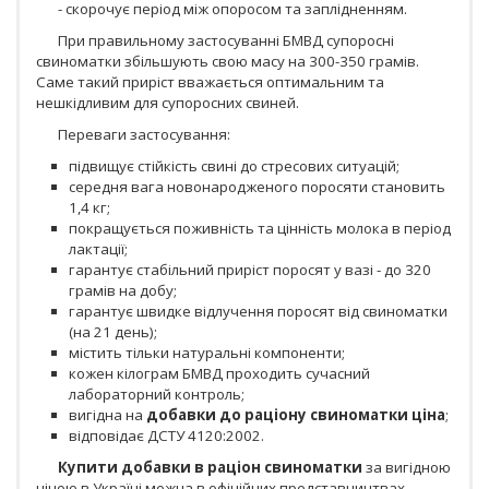
- скорочує період між опоросом та заплідненням.
При правильному застосуванні БМВД супоросні
свиноматки збільшують свою масу на 300-350 грамів.
Саме такий приріст вважається оптимальним та
нешкідливим для супоросних свиней.
Переваги застосування:
підвищує стійкість свині до стресових ситуацій;
середня вага новонародженого поросяти становить
1,4 кг;
покращується поживність та цінність молока в період
лактації;
гарантує стабільний приріст поросят у вазі - до 320
грамів на добу;
гарантує швидке відлучення поросят від свиноматки
(на 21 день);
містить тільки натуральні компоненти;
кожен кілограм БМВД проходить сучасний
лабораторний контроль;
вигідна на
добавки до раціону свиноматки ціна
;
відповідає ДСТУ 4120:2002.
Купити добавки в раціон свиноматки
за вигідною
ціною в Україні можна в офіційних представництвах