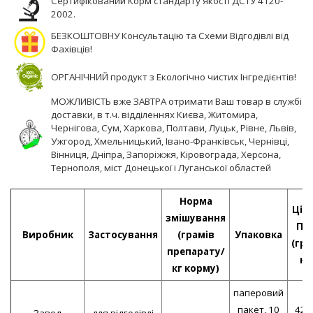
Сертифікований Корм стандарту якості ДСТУ 4120-
2002.
БЕЗКОШТОВНУ Консультацію та Схеми Відгодівлі від
Фахівців!
ОРГАНІЧНИЙ продукт з Екологічно чистих Інгредієнтів!
МОЖЛИВІСТЬ вже ЗАВТРА отримати Ваш товар в службі
доставки, в т.ч. відділеннях Києва, Житомира,
Чернігова, Сум, Харкова, Полтави, Луцьк, Рівне, Львів,
Ужгород, Хмельницький, Івано-Франківськ, Чернівці,
Вінниця, Дніпра, Запоріжжя, Кіровограда, Херсона,
Тернополя, міст Донецької і Луганської областей
Норма
Ціна
змішування
ПД
Виробник
Застосування
(грамів
Упаковка
(грн
препарату/
кг
кг корму)
паперовий
пакет, 10
42,
Завод
для відгодівлі