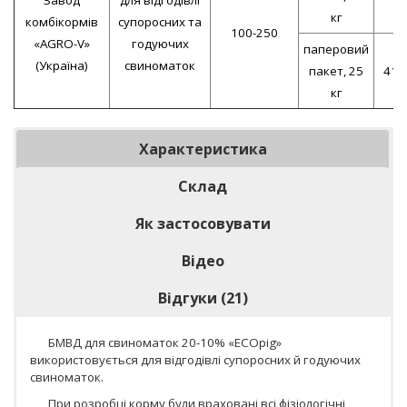
кг
комбікормів
супоросних та
100-250
«AGRO-V»
годуючих
паперовий
(Україна)
свиноматок
пакет, 25
41,
кг
Характеристика
Склад
Як застосовувати
Відео
Відгуки (21)
БМВД для свиноматок 20-10% «ECOpig»
використовується для відгодівлі супоросних й годуючих
свиноматок.
При розробці корму були враховані всі фізіологічні