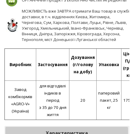
МОЖЛИВІСТЬ вже ЗАВТРА отримати Ваш товар в службі
доставки, в т.ч. відділеннях Києва, Житомира,
Чернігова, Сум, Харкова, Полтави, Луцьк, Рівне, Львів,
Ужгород, Хмельницький, Івано-Франківськ, Чернівці,
Вінниця, Дніпра, Запоріжжя, Кіровограда, Херсона,
Тернополя, міст Донецької і Луганської областей
Ціна 
Дозування
ПД
Виробник
Застосування
(г/голову
Упаковка
(грн/
на добу)
кг)
для відгодівлі
Завод
індиків в
паперовий
комбікормів
період
20
пакет, 25
175,0
«AGRO-V»
з 35 до 70 дня
кг
(Україна)
життя
Характеристика