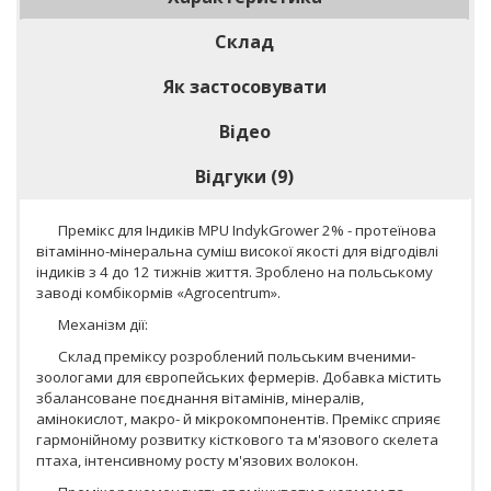
Склад
Як застосовувати
Відео
Відгуки (9)
Премікс для Індиків MPU IndykGrower 2% - протеїнова
вітамінно-мінеральна суміш високої якості для відгодівлі
індиків з 4 до 12 тижнів життя. Зроблено на польському
заводі комбікормів «Agrocentrum».
Механізм дії:
Склад преміксу розроблений польським вченими-
зоологами для європейських фермерів. Добавка містить
збалансоване поєднання вітамінів, мінералів,
амінокислот, макро- й мікрокомпонентів. Премікс сприяє
гармонійному розвитку кісткового та м'язового скелета
птаха, інтенсивному росту м'язових волокон.