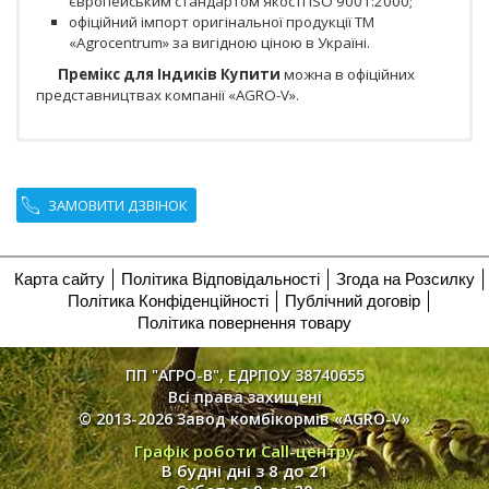
європейським стандартом якості ISO 9001:2000;
офіційний імпорт оригінальної продукції ТМ
«Agrocentrum» за вигідною ціною в Україні.
Премікс для Індиків Купити
можна в офіційних
представництвах компанії «AGRO-V».
ЗАМОВИТИ ДЗВІНОК
Карта сайту
Політика Відповідальності
Згода на Розсилку
Політика Конфіденційності
Публічний договір
Політика повернення товару
ПП "АГРО-В", ЕДРПОУ 38740655
Всі права захищені
© 2013-2026 Завод комбікормів «AGRO-V»
Графік роботи Call-центру
В будні дні з 8 до 21