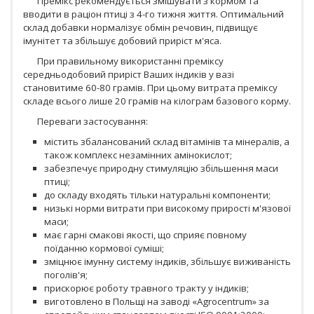
Премікс рекомендується змішувати з кормом та
вводити в раціон птиці з 4-го тижня життя. Оптимальний
склад добавки нормалізує обмін речовин, підвищує
імунітет та збільшує добовий приріст м'яса.
При правильному використанні преміксу
середньодобовий приріст Ваших індиків у вазі
становитиме 60-80 грамів. При цьому витрата преміксу
складе всього лише 20 грамів на кілограм базового корму.
Переваги застосування:
містить збалансований склад вітамінів та мінералів, а
також комплекс незамінних амінокислот;
забезпечує природну стимуляцію збільшення маси
птиці;
до складу входять тільки натуральні компоненти;
низькі норми витрати при високому прирості м'язової
маси;
має гарні смакові якості, що сприяє повному
поїданню кормової суміші;
зміцнює імунну систему індиків, збільшує виживаність
поголів'я;
прискорює роботу травного тракту у індиків;
виготовлено в Польщі на заводі «Agrocentrum» за