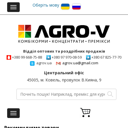
Оберіть мову
Toggle
navigation
Відділ оптових та роздрібних продажів
+380 99 668-75-88
+380 97 970-08-59
+380 67 825-77-70
agrov.ua
agrov.ua@gmail.com
Центральний офіс
45005, м. Ковель, провулок В.Кияна, 9
Toggle
navigation
Рекомендуємо товари