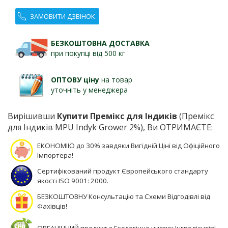
ЗАМОВИТИ ДЗВІНОК
БЕЗКОШТОВНА ДОСТАВКА
при покупці від 500 кг
ОПТОВУ ціну
на товар
уточніть у менеджера
Вирішивши
Купити Премікс для Індиків
(Премікс
для Індиків MPU Indyk Grower 2%), Ви ОТРИМАЄТЕ:
ЕКОНОМІЮ до 30% завдяки Вигідній Ціні від Офіційного
Імпортера!
Сертифікований продукт Європейського стандарту
якості ISO 9001: 2000.
БЕЗКОШТОВНУ Консультацію та Схеми Відгодівлі від
Фахівців!
ОРГАНІЧНИЙ продукт з Екологічно чистих Інгредієнтів!