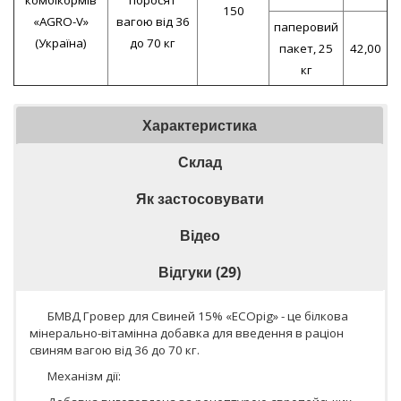
150
«AGRO-V»
вагою від 36
паперовий
(Україна)
до 70 кг
пакет, 25
42,00
кг
Характеристика
Склад
Як застосовувати
Відео
Відгуки (29)
БМВД Гровер для Свиней 15% «ECOpig» - це білкова
мінерально-вітамінна добавка для введення в раціон
свиням вагою від 36 до 70 кг.
Механізм дії: