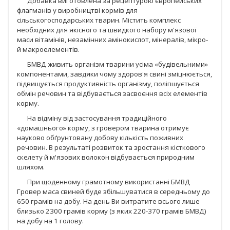
Добавка виготовлена за рецептурою європейських
флагманів у виробництві кормів для
сільськогосподарських тварин. Містить комплекс
необхідних для якісного та швидкого набору м'язової
маси вітамінів, незамінних амінокислот, мінералів, мікро-
й макроелементів.
БМВД живить організм тварини усіма «будівельними»
компонентами, завдяки чому здоров'я свині зміцнюється,
підвищується продуктивність організму, поліпшується
обмін речовин та відбувається засвоєння всіх елементів
корму.
На відміну від застосування традиційного
«домашнього» корму, з гровером тварина отримує
науково обґрунтовану добову кількість поживних
речовин. В результаті розвиток та зростання кісткового
скелету й м'язових волокон відбувається природним
шляхом.
При щоденному грамотному використанні БМВД
Гровер маса свиней буде збільшуватися в середньому до
650 грамів на добу. На день Ви витратите всього лише
близько 2300 грамів корму (з яких 220-370 грамів БМВД)
на добу на 1 голову.