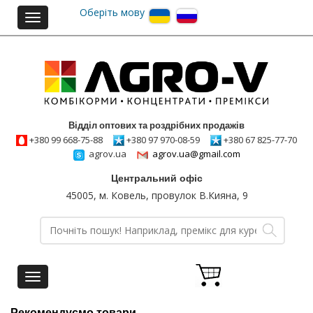
Оберіть мову
Toggle
navigation
Відділ оптових та роздрібних продажів
+380 99 668-75-88
+380 97 970-08-59
+380 67 825-77-70
agrov.ua
agrov.ua@gmail.com
Центральний офіс
45005, м. Ковель, провулок В.Кияна, 9
Toggle
navigation
Рекомендуємо товари