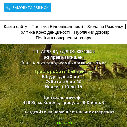
ЗАМОВИТИ ДЗВІНОК
Карта сайту
Політика Відповідальності
Згода на Розсилку
Політика Конфіденційності
Публічний договір
Політика повернення товару
ПП "АГРО-В", ЕДРПОУ 38740655
Всі права захищені
© 2013-2026 Завод комбікормів «AGRO-V»
Графік роботи Call-центру
В будні дні з 8 до 21
Субота з 9 до 20
Неділя з 10 до 19
Центральний офіс
45005, м. Ковель, провулок В.Кияна, 9
Слідкуйте за нами в соціальних мережах
На карті