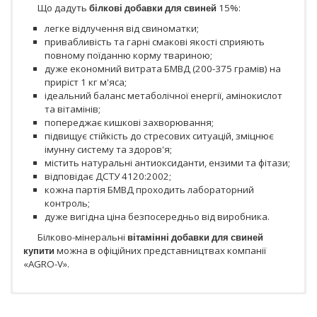
Що дадуть
білкові добавки для свиней
15%:
легке відлучення від свиноматки;
привабливість та гарні смакові якості сприяють
повному поїданню корму твариною;
дуже економний витрата БМВД (200-375 грамів) на
приріст 1 кг м'яса;
ідеальний баланс метаболічної енергії, амінокислот
та вітамінів;
попереджає кишкові захворювання;
підвищує стійкість до стресових ситуацій, зміцнює
імунну систему та здоров'я;
містить натуральні антиоксиданти, ензими та фітази;
відповідає ДСТУ 4120:2002;
кожна партія БМВД проходить лабораторний
контроль;
дуже вигідна ціна безпосередньо від виробника.
Білково-мінеральні
вітамінні добавки для свиней
купити
можна в офіційних представництвах компанії
«AGRO-V».