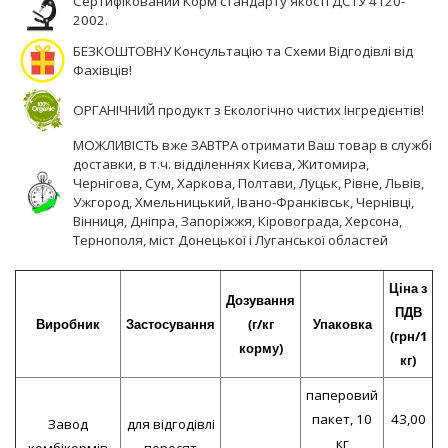
Сертифікований Корм стандарту якості ДСТУ 4120-
2002.
БЕЗКОШТОВНУ Консультацію та Схеми Відгодівлі від
Фахівців!
ОРГАНІЧНИЙ продукт з Екологічно чистих Інгредієнтів!
МОЖЛИВІСТЬ вже ЗАВТРА отримати Ваш товар в службі
доставки, в т.ч. відділеннях Києва, Житомира,
Чернігова, Сум, Харкова, Полтави, Луцьк, Рівне, Львів,
Ужгород, Хмельницький, Івано-Франківськ, Чернівці,
Вінниця, Дніпра, Запоріжжя, Кіровограда, Херсона,
Тернополя, міст Донецької і Луганської областей
Ціна з
Дозування
ПДВ
Виробник
Застосування
(г/кг
Упаковка
(грн/1
корму)
кг)
паперовий
пакет, 10
43,00
Завод
для відгодівлі
кг
комбікормів
поросят