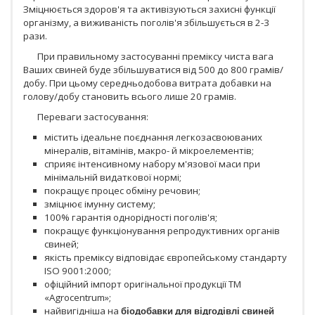
Зміцнюється здоров'я та активізуються захисні функції
організму, а виживаність поголів'я збільшується в 2-3
рази.
При правильному застосуванні преміксу чиста вага
Ваших свиней буде збільшуватися від 500 до 800 грамів/
добу. При цьому середньодобова витрата добавки на
голову/добу становить всього лише 20 грамів.
Переваги застосування:
містить ідеальне поєднання легкозасвоюваних
мінералів, вітамінів, макро- й мікроелементів;
сприяє інтенсивному набору м'язової маси при
мінімальній видаткової нормі;
покращує процес обміну речовин;
зміцнює імунну систему;
100% гарантія однорідності поголів'я;
покращує функціонування репродуктивних органів
свиней;
якість преміксу відповідає європейському стандарту
ISO 9001:2000;
офіційний імпорт оригінальної продукції ТМ
«Agrocentrum»;
найвигідніша на
біодобавки для відгодівлі свиней