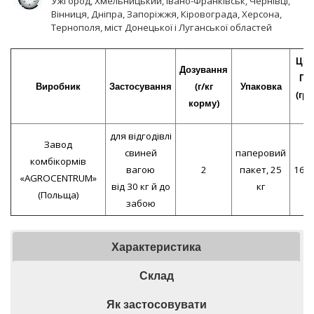
Ужгород, Хмельницький, Івано-Франківськ, Чернівці,
Вінниця, Дніпра, Запоріжжя, Кіровограда, Херсона,
Тернополя, міст Донецької і Луганської областей
Ціна
Дозування
ПД
Виробник
Застосування
(г/кг
Упаковка
(грн
корму)
кг
для відгодівлі
Завод
свиней
паперовий
комбікормів
вагою
2
пакет, 25
168,
«AGROCENTRUM»
від 30 кг й до
кг
(Польща)
забою
Характеристика
Склад
Як застосовувати