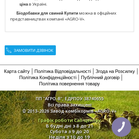
ціна
в Україні.
Біодобавки для свиней Купити
можна в офіційних
представництвах компанії «AGRO-V».
ЗАМОВИТИ ДЗВІНОК
Карта сайту
Політика Відповідальності
Згода на Розсилку
Політика Конфіденційності
Публічний договір
Політика повернення товару
ПП "АГРО-В", ЕДРПОУ 38740655
Всі права захищені
© 2013-2026 Завод комбікормів «AGRO-V»
Графік роботи Call-центру
В будні дні з 8 до 21
Субота з 9 до 20
Неділя з 10 до 19