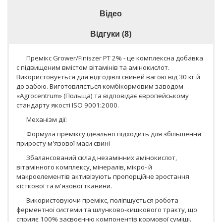
Відео
Відгуки (8)
Премікс Grower/Finiszer PT 2% - це комплексна добавка
c підвищеним вмістом вітамінів та амінокислот.
Використовується для відгодівлі свиней вагою від 30 кг й
до забою. Виготовляється комбікормовим заводом
«Agrocentrum» (Польща) та відповідає європейському
стандарту якості ISO 9001:2000.
Механізм дії:
Формула преміксу ідеально підходить для збільшення
приросту м'язової маси свині
Збалансований склад незамінних амінокислот,
вітамінного комплексу, мінералів, мікро- й
макроелементів активізують пропорційне зростання
кісткової та м'язової тканини.
Використовуючи премікс, поліпшується робота
ферментної системи та шлунково-кишкового тракту, що
сприяє 100% засвоєнню компонентів кормової суміші.