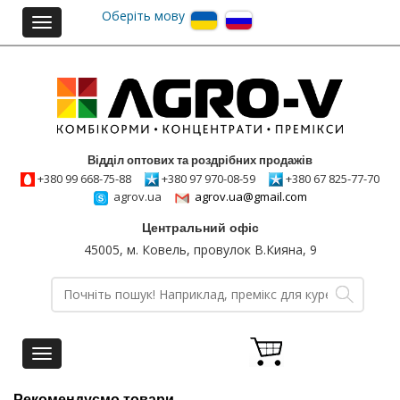
Оберіть мову
Toggle
navigation
Відділ оптових та роздрібних продажів
+380 99 668-75-88
+380 97 970-08-59
+380 67 825-77-70
agrov.ua
agrov.ua@gmail.com
Центральний офіс
45005, м. Ковель, провулок В.Кияна, 9
Toggle
navigation
Рекомендуємо товари