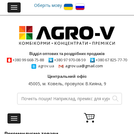
Оберіть мову
Toggle
navigation
Відділ оптових та роздрібних продажів
+380 99 668-75-88
+380 97 970-08-59
+380 67 825-77-70
agrov.ua
agrov.ua@gmail.com
Центральний офіс
45005, м. Ковель, провулок В.Кияна, 9
Toggle
navigation
Рекомендуємо товари