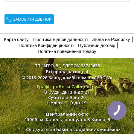
ЗАМОВИТИ ДЗВІНОК
Карта сайту
Політика Відповідальності
Згода на Розсилку
Політика Конфіденційності
Публічний договір
Політика повернення товару
ПП "АГРО-В", ЕДРПОУ 38740655
Всі права захищені
© 2013-2026 Завод комбікормів «AGRO-V»
Графік роботи Call-центру
В будні дні з 8 до 21
Субота з 9 до 20
Неділя з 10 до 19
Центральний офіс
45005, м. Ковель, провулок В.Кияна, 9
Слідкуйте за нами в соціальних мережах