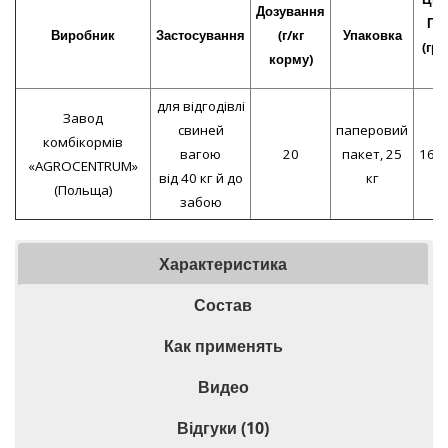
Дозування
ПД
Виробник
Застосування
(г/кг
Упаковка
(грн
корму)
кг
для відгодівлі
Завод
свиней
паперовий
комбікормів
вагою
20
пакет, 25
163,
«AGROCENTRUM»
від 40 кг й до
кг
(Польща)
забою
Характеристика
Состав
Как применять
Видео
Відгуки (10)