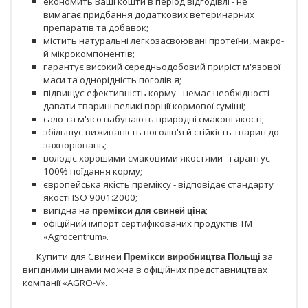
економить Ваші кошти в період відгодівлі - не
вимагає придбання додаткових ветеринарних
препаратів та добавок;
містить натуральні легкозасвоювані протеїни, макро-
й мікрокомпонентів;
гарантує високий середньодобовий приріст м'язової
маси та однорідність поголів'я;
підвищує ефективність корму - немає необхідності
давати тварині великі порції кормової суміші;
сало та м'ясо набувають природні смакові якості;
збільшує виживаність поголів'я й стійкість тварин до
захворювань;
володіє хорошими смаковими якостями - гарантує
100% поїдання корму;
європейська якість преміксу - відповідає стандарту
якості ISO 9001:2000;
вигідна на
премікси для свиней ціна
;
офіційний імпорт сертифікованих продуктів ТМ
«Agrocentrum».
Купити для Свиней
Премікси виробництва Польщі
за
вигідними цінами можна в офіційних представництвах
компанії «AGRO-V».