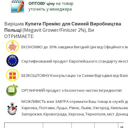
ОПТОВУ ціну
на товар
уточніть у менеджера
Вирішив
Купити Премікс для Свиней Виробництва
Польщі
(Megavit Grower/Finiszer 2%), Ви
ОТРИМАЄТЕ:
ЕКОНОМІЮ до 30% завдяки Вигідній Ціні від Офіційного І
Сертифікований продукт Європейського стандарту якості
БЕЗКОШТОВНУ Консультацію та Схеми Відгодівлі від Фахі
ОРГАНІЧНИЙ продукт з Екологічно чистих Інгредієнтів!
МОЖЛИВІСТЬ вже ЗАВТРА отримати Ваш товар в службі дост
Харкова, Полтави, Луцьк, Рівне, Львів, Ужгород, Хмельниц
Запоріжжя, Кіровограда, Херсона, Тернополя, міст Донець
Ціна