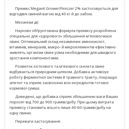
Премікс Megavit Grower/Finiszer 2% застосовується для
відгодівлі свиней вагою від 40 кг й до забою.
Механізм дії:
Науково обґрунтована формула преміксу розроблена
спеціально для «здорового» збільшення м'язової маси
свині. Оптимальний склад незамінних амінокислот,
вітамінів, мінералів, макро- й мікроелементів ефективно
живлять організм свині усіма необхідними для швидкого
зростання компонентами.
Розвиток кісткового та м'язового скелета свині
відбувається природним шляхом. Добавка активізує
роботу ферментної системи й травного тракту, покращує
апетит та сприяє засвоєнню всіх інгредієнтів готової
кормової суміші.
Доведено, що добавка сприяє збільшенню ваги Ваших
поросят від 700 до 900 грамів/добу. При цьому витрата
преміксу становить всього лише 40-60 грамів/добу на
одну свиню.
Переваги застосування: