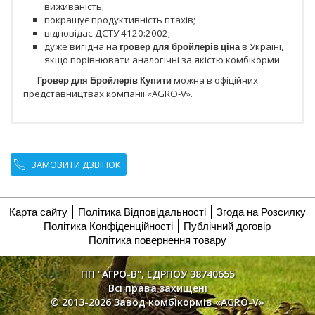
виживаність;
покращує продуктивність птахів;
відповідає ДСТУ 4120:2002;
дуже вигідна на
гровер для бройлерів ціна
в Україні,
якщо порівнювати аналогічні за якістю комбікорми.
Гровер для Бройлерів Купити
можна в офіційних
представництвах компанії «AGRO-V».
ЗАМОВИТИ ДЗВІНОК
Карта сайту
Політика Відповідальності
Згода на Розсилку
Політика Конфіденційності
Публічний договір
Політика повернення товару
ПП "АГРО-В", ЕДРПОУ 38740655
Всі права захищені
© 2013-2026 Завод комбікормів «AGRO-V»