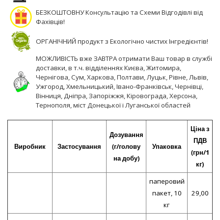
БЕЗКОШТОВНУ Консультацію та Схеми Відгодівлі від
Фахівців!
ОРГАНІЧНИЙ продукт з Екологічно чистих Інгредієнтів!
МОЖЛИВІСТЬ вже ЗАВТРА отримати Ваш товар в службі
доставки, в т.ч. відділеннях Києва, Житомира,
Чернігова, Сум, Харкова, Полтави, Луцьк, Рівне, Львів,
Ужгород, Хмельницький, Івано-Франківськ, Чернівці,
Вінниця, Дніпра, Запоріжжя, Кіровограда, Херсона,
Тернополя, міст Донецької і Луганської областей
Ціна з
Дозування
ПДВ
Виробник
Застосування
(г/голову
Упаковка
(грн/1
на добу)
кг)
паперовий
пакет, 10
29,00
кг