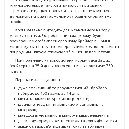
імунної системи, а також витривалості при різних
стресових ситуаціях. Правильна кількість незамінних
амінокислот сприяє гармонійному розвитку організму
птахів.
Корм ідеально підходить для інтенсивного набору
маси курчатами. Розробляючи склад корму, були
враховані всі особливості організму бройлерів. Суміш
живить курчат вітамінно-мінеральними компонентами та
природним шляхом стимулює збільшення ваги птахів.
При правильному використанні корму маса Ваших
бройлерів на 35-й день застосування становитиме 750
грамів.
Переваги застосування:
дуже ефективний та результативний - бройлер
набирає до 450 грамів за 14 днів;
містить тільки натуральні інгредієнти;
ідеальне поєднання амінокислот, вітамінів та
мінералів;
має достатню кількість макро- й мікроелементів;
до складу корму входять ензими та кокцидіостатики;
зміцнює здоров'я, підвищує тонус та збільшує