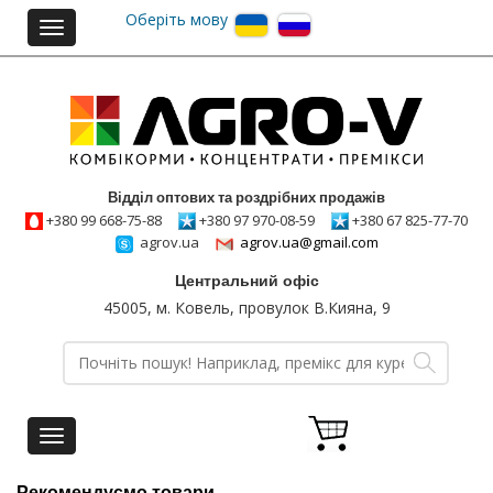
Оберіть мову
Toggle
navigation
Відділ оптових та роздрібних продажів
+380 99 668-75-88
+380 97 970-08-59
+380 67 825-77-70
agrov.ua
agrov.ua@gmail.com
Центральний офіс
45005, м. Ковель, провулок В.Кияна, 9
Toggle
navigation
Рекомендуємо товари