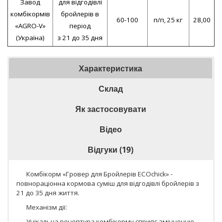
Завод
для відгодівлі
комбікормів
бройлерів в
60-100
п/п, 25 кг
28,00
«AGRO-V»
період
(Україна)
з 21 до 35 дня
Характеристика
Склад
Як застосовувати
Відео
Відгуки (19)
Комбікорм «Гровер для Бройлерів ECOchick» -
повнораціонна кормова суміш для відгодівлі бройлерів з
21 до 35 дня життя.
Механізм дії:
Унікальна рецептура комбікорму сприяє зміцненню