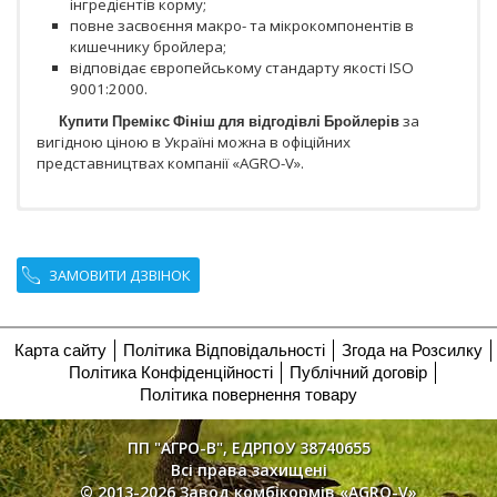
інгредієнтів корму;
повне засвоєння макро- та мікрокомпонентів в
кишечнику бройлера;
відповідає європейському стандарту якості ISO
9001:2000.
Купити Премікс Фініш для відгодівлі Бройлерів
за
вигідною ціною в Україні можна в офіційних
представництвах компанії «AGRO-V».
ЗАМОВИТИ ДЗВІНОК
Карта сайту
Політика Відповідальності
Згода на Розсилку
Політика Конфіденційності
Публічний договір
Політика повернення товару
ПП "АГРО-В", ЕДРПОУ 38740655
Всі права захищені
© 2013-2026 Завод комбікормів «AGRO-V»