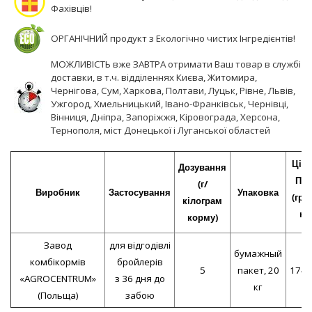
Фахівців!
ОРГАНІЧНИЙ продукт з Екологічно чистих Інгредієнтів!
МОЖЛИВІСТЬ вже ЗАВТРА отримати Ваш товар в службі
доставки, в т.ч. відділеннях Києва, Житомира,
Чернігова, Сум, Харкова, Полтави, Луцьк, Рівне, Львів,
Ужгород, Хмельницький, Івано-Франківськ, Чернівці,
Вінниця, Дніпра, Запоріжжя, Кіровограда, Херсона,
Тернополя, міст Донецької і Луганської областей
Ціна
Дозування
ПД
(г/
Виробник
Застосування
Упаковка
(грн
кілограм
кг)
корму)
Завод
для відгодівлі
бумажный
комбікормів
бройлерів
5
пакет, 20
174,
«AGROCENTRUM»
з 36 дня до
кг
(Польща)
забою