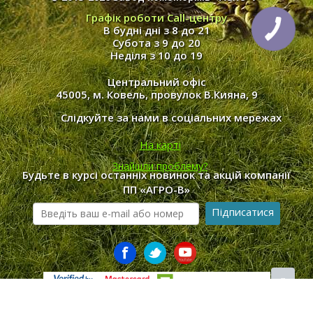
Графік роботи Call-центру
В будні дні з 8 до 21
Субота з 9 до 20
Неділя з 10 до 19
Центральний офіс
45005, м. Ковель, провулок В.Кияна, 9
Слідкуйте за нами в соціальних мережах
На карті
Знайшли проблему?
Будьте в курсі останніх новинок та акцій компанії
ПП «АГРО-В»