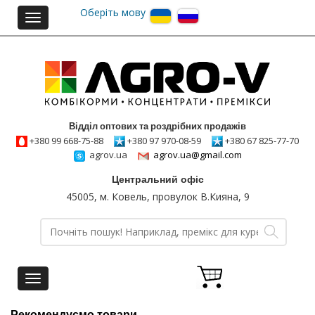
Оберіть мову
Toggle
navigation
Відділ оптових та роздрібних продажів
+380 99 668-75-88
+380 97 970-08-59
+380 67 825-77-70
agrov.ua
agrov.ua@gmail.com
Центральний офіс
45005, м. Ковель, провулок В.Кияна, 9
Toggle
navigation
Рекомендуємо товари