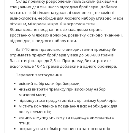
Склад преміксу розроблений польськими фахівцями
спеціально для фінішного відгодівлі бройлерів. Добавка
містить в собі тільки натуральні компонент, незамінні
амінокислоти, необхідні для якісного набору м'язової маси
вітаміни, мінерали, мікро- й макроелементи.
Збалансоване поєднання всіх складових сприяє
зростанню м'язових волокон, розвитку кісткової тканини і,
відповідно, швидкого набору ваги.
За 7-10 днів правильного використання преміксу Ви
отримаєте приріст бройлерів у вазі до 500-600 грамів.
Вага птиці складе до 2,5 кг. При цьому, Ви витратите
всього лише 10-15 грамів добавки на одного бройлера.
Переваги застосування:
якісний набір маси бройлерами;
низькі витрати преміксу при високому наборі
м'язової маси;
підвищується продуктивність організму бройлерів;
містить комплексне поєднання всіх необхідних для
росту елементів;
зміцнює імунну систему та підвищує виживаність
птиці;
покращується обмін речовин та засвоєння всіх